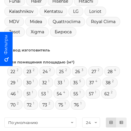
Funai
Haier
Hisense
Hitachi
Kalashnikov
Kentatsu
LG
Loriot
MDV
Midea
Quattroclima
Royal Clima
Tosot
Xigma
Бирюса
Завод изготовитель
Для помещения площадью (м²)
2
2
2
2
3
2
4
22
23
24
25
26
27
28
1
1
1
1
5
4
2
29
30
32
33
35
37
38
1
1
1
4
1
1
2
46
51
53
54
55
57
62
2
1
2
1
1
70
72
73
75
76