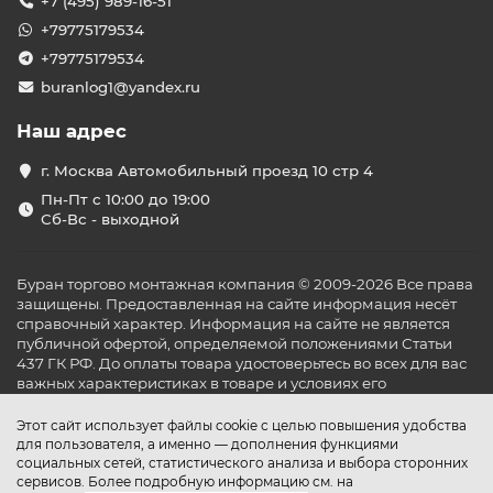
+7 (495) 989-16-51
функциями, которые делают их удобными и
экономичными.
+79775179534
Основные категории продуктов
+79775179534
buranlog1@yandex.ru
В ассортименте бренда Funai представлено несколько
типов кондиционеров, которые подходят для разных
Наш адрес
условий эксплуатации:
Инверторные кондиционеры
— это модели,
г. Москва Автомобильный проезд 10 стр 4
которые автоматически регулируют свою
Пн-Пт с 10:00 до 19:00
мощность в зависимости от температуры в
Сб-Вс - выходной
помещении. Они более энергоэффективны и
тихие по сравнению с традиционными моделями,
что делает их идеальным выбором для
Буран торгово монтажная компания © 2009-2026 Все права
использования в спальнях и офисах.
защищены. Предоставленная на сайте информация несёт
On/Off модели
— это традиционные
справочный характер. Информация на сайте не является
кондиционеры, которые включаются и
публичной офертой, определяемой положениями Статьи
выключаются при достижении заданной
437 ГК РФ. До оплаты товара удостоверьтесь во всех для вас
температуры. Они подходят для пользователей,
важных характеристиках в товаре и условиях его
которые не предъявляют особых требований к
эксплуатации.
постоянной регулировке температуры и ценят
Этот сайт использует файлы cookie с целью повышения удобства
доступную цену.
для пользователя, а именно — дополнения функциями
социальных сетей, статистического анализа и выбора сторонних
Функционал и технологии
сервисов. Более подробную информацию см. на