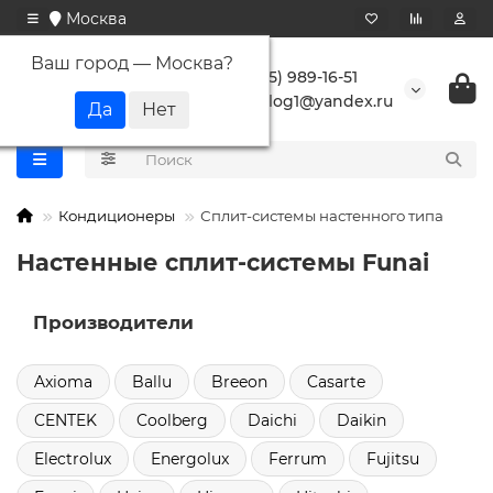
Москва
Ваш город —
Москва
?
+7 (495) 989-16-51
buranlog1@yandex.ru
Кондиционеры
Сплит-системы настенного типа
Настенные сплит-системы Funai
Производители
Axioma
Ballu
Breeon
Casarte
CENTEK
Coolberg
Daichi
Daikin
Electrolux
Energolux
Ferrum
Fujitsu