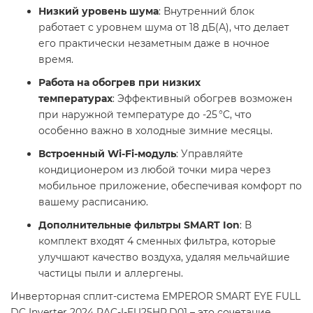
Низкий уровень шума
: Внутренний блок
работает с уровнем шума от 18 дБ(А), что делает
его практически незаметным даже в ночное
время.​
Работа на обогрев при низких
температурах
: Эффективный обогрев возможен
при наружной температуре до -25 °C, что
особенно важно в холодные зимние месяцы.​
Встроенный Wi-Fi-модуль
: Управляйте
кондиционером из любой точки мира через
мобильное приложение, обеспечивая комфорт по
вашему расписанию.​
Дополнительные фильтры SMART Ion
: В
комплект входят 4 сменных фильтра, которые
улучшают качество воздуха, удаляя мельчайшие
частицы пыли и аллергены.​
Инверторная сплит-система EMPEROR SMART EYE FULL
DC Inverter 2024 RAC-I-EU25HP.D01 – это сочетание