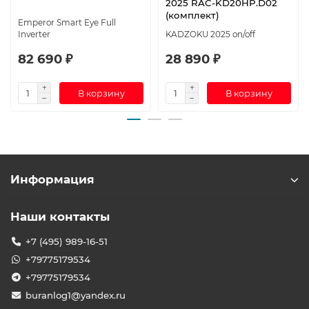
2025 RAC-KD20HP.D02
(комплект)
Emperor Smart Eye Full
Inverter
KADZOKU 2025 on/off
82 690 ₽
28 890 ₽
В корзину
В корзину
Информация
Наши контакты
+7 (495) 989-16-51
+79775179534
+79775179534
buranlog1@yandex.ru