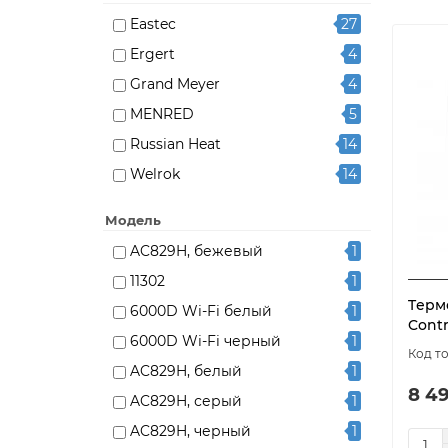
Eastec
27
Ergert
4
Grand Meyer
4
MENRED
5
Russian Heat
14
Welrok
14
Модель
AC829H, бежевый
1
11302
1
Tермо
6000D Wi-Fi белый
1
Contr
6000D Wi-Fi черный
1
AC829H, белый
1
8 49
AC829H, серый
1
AC829H, черный
1