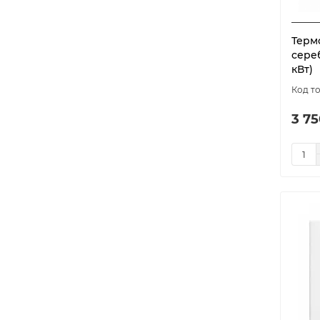
Терм
сере
кВт)
3 75