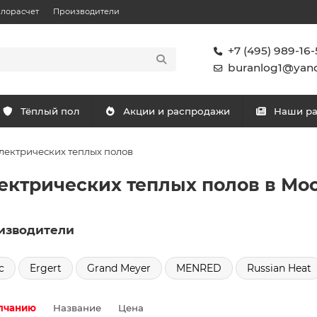
плорасчет
Производители
+7 (495) 989-16-
buranlog1@yand
Тёплый пол
Акции и распродажи
Наши р
лектрических теплых полов
ектрических теплых полов в Мо
изводители
c
Ergert
Grand Meyer
MENRED
Russian Heat
лчанию
Название
Цена