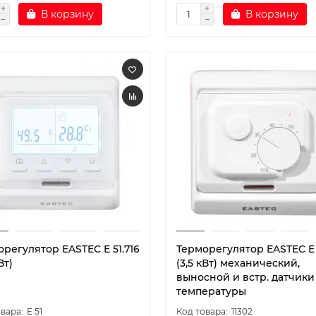
В корзину
В корзину
регулятор EASTEC E 51.716
Терморегулятор EASTEC E 
Вт)
(3,5 кВт) механический,
выносной и встр. датчики
температуры
E 51
11302