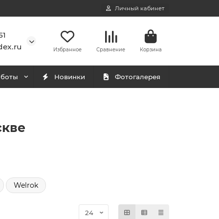
Личный кабинет
51
ex.ru
Избранное
Сравнение
Корзина
аботы
Новинки
Фотогалерея
скве
Welrok