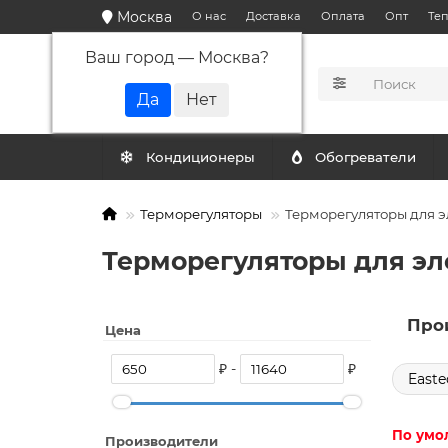
Москва
О нас
Доставка
Оплата
Опт
Те
Ваш город —
Москва
?
КАТАЛОГ
Кондиционеры
Обогреватели
Терморегуляторы
Терморегуляторы для э
Терморегуляторы для эл
Про
Цена
₽ -
₽
Easte
По умо
Производители