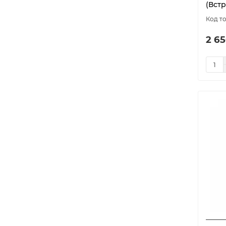
(Встр
2 65