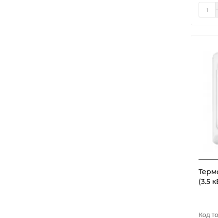
lis
2
mex
2
model-4325
1
model-6905
1
MST-1
1
oz
2
pro
2
rpt
2
RTC 70.26
7
RTL 18.28C черный
1
st
2
W330
1
Термо
(3.5 к
WarmLife Elec Glass Wi-Fi
2
WarmLife Wi-Fi tuya
1
АРТ-19-5Н
1