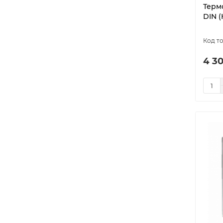
Терм
DIN (
4 30