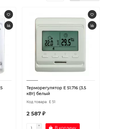
.5
Терморегулятор E 51.716 (3.5
кВт) белый
E 51
2 587 ₽
В корзину