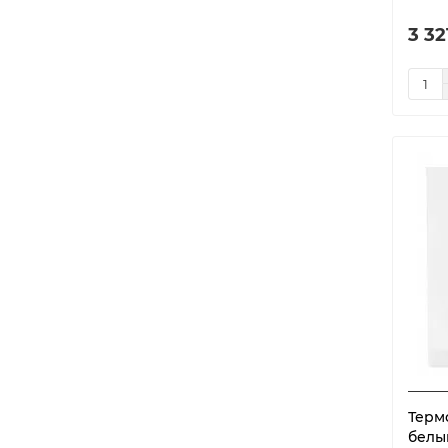
Х 22.10
1
3 32
Терм
белы