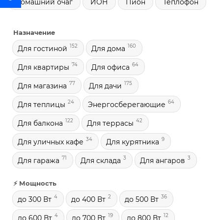
Домашний очаг
ИОН
Пион
Теплофон
Назначение
152
160
Для гостиной
Для дома
74
64
Для квартиры
Для офиса
77
175
Для магазина
Для дачи
24
64
Для теплицы
Энергосберегающие
122
42
Для балкона
Для террасы
34
9
Для уличных кафе
Для курятника
71
3
3
Для гаража
Для склада
Для ангаров
⚡ Мощность
4
2
36
до 300 Вт
до 400 Вт
до 500 Вт
4
19
12
до 600 Вт
до 700 Вт
до 800 Вт