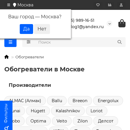
Москва
Ваш город —
Москва
?
+7 (495) 989-16-51
buranlog1@yandex.ru
Обогреватели
Обогреватели в Москве
Производители
ALMAC (Алмак)
Ballu
Breeon
Energolux
Funai
Hügett
Kalashnikov
Loriot
Nobo
Optima
Veito
Zilon
Делсот