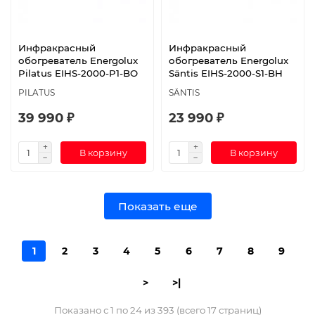
Инфракрасный
Инфракрасный
обогреватель Energolux
обогреватель Energolux
Pilatus EIHS-2000-P1-BO
Säntis EIHS-2000-S1-BH
PILATUS
SÄNTIS
39 990 ₽
23 990 ₽
В корзину
В корзину
Показать еще
1
2
3
4
5
6
7
8
9
>
>|
Показано с 1 по 24 из 393 (всего 17 страниц)