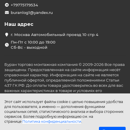
????
Электрические конвекторы
– прогревают воздух
+79775179534
за счёт естественной конвекции. Обеспечивают
равномерное распределение тепла по помещению,
buranlog1@yandex.ru
бесшумную и безопасную работу.
Наш адрес
????
Газовые и дизельные обогреватели
–
автономные и мощные устройства для обогрева улицы,
г. Москва Автомобильный проезд 10 стр 4
открытых террас, складов, гаражей и строек. Не требуют
Пн-Пт с 10:00 до 19:00
подключения к электричеству, подходят для
Сб-Вс - выходной
использования в полевых условиях.
В разделе «Обогреватели» вы найдёте как бытовые, так
и промышленные модели, включая решения для
Буран торгово монтажная компания © 2009-2026 Все права
уличного использования и отопления террас. Все
защищены. Предоставленная на сайте информация несёт
товары удобно рассортированы по категориям, чтобы
справочный характер. Информация на сайте не является
вы могли быстро выбрать подходящий вариант по
публичной офертой, определяемой положениями Статьи
мощности, дизайну и функциональности.
437 ГК РФ. До оплаты товара удостоверьтесь во всех для вас
важных характеристиках в товаре и условиях его
????
Преимущества покупки у нас
:
эксплуатации.
Только проверенные производители
Этот сайт использует файлы cookie с целью повышения удобства
для пользователя, а именно — дополнения функциями
Быстрая доставка по Москве
социальных сетей, статистического анализа и выбора сторонних
Консультация по подбору оборудования
сервисов. Более подробную информацию см. на
Актуальные цены и постоянные акции
странице
Политика конфиденциальности
.
Выберите надёжный обогреватель в нашем каталоге и