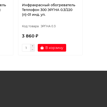
ель
Инфракрасный обогреватель
Инфракр
с
Теплофон 300 ЭРГНА 0.3/220
Теплофон
(п)-01 инд. уп.
ЭРГНА 0.3
3 860 ₽
13 990 
В корзину