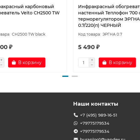
акрасный карбоновый
Инфракрасный обогреват
реватель Veito CH2500 TW
настенный Теплофон 700 
терморегулятором ЭРГНА
0.7/220(п) ЧЕРНЫЙ
CH2500 TW black
ЭРГНА 0.7
00 ₽
5 490 ₽
В корзину
В корзину
Наши контакты
+7 (495) 989-16-51
+79775179534
+79775179534
buranlog1@yandex.ru