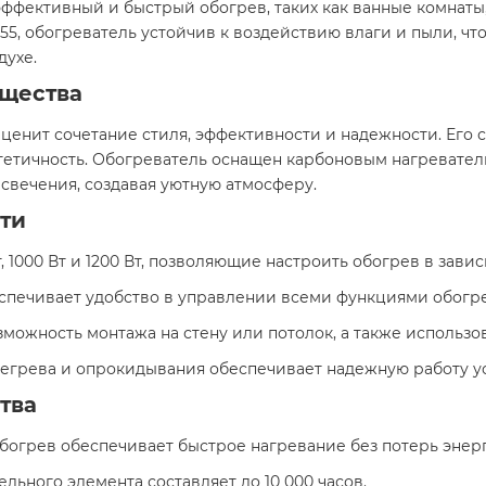
эффективный и быстрый обогрев, таких как ванные комнаты
55, обогреватель устойчив к воздействию влаги и пыли, чт
духе.
щества
 кто ценит сочетание стиля, эффективности и надежности. Е
тетичность. Обогреватель оснащен карбоновым нагревате
свечения, создавая уютную атмосферу.
ти
Вт, 1000 Вт и 1200 Вт, позволяющие настроить обогрев в зав
еспечивает удобство в управлении всеми функциями обогре
озможность монтажа на стену или потолок, а также использ
ерегрева и опрокидывания обеспечивает надежную работу у
тва
богрев обеспечивает быстрое нагревание без потерь энерг
ельного элемента составляет до 10 000 часов.