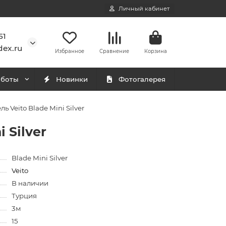
Личный кабинет
51
ex.ru
Избранное
Сравнение
Корзина
аботы
Новинки
Фотогалерея
Veito Blade Mini Silver
 Silver
Blade Mini Silver
Veito
В наличии
Турция
3м
15