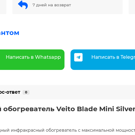
7 дней на возврат
антом
Написать в Whatsapp
Написать в Tele
ос-ответ
0
огреватель Veito Blade Mini Silve
мощный инфракрасный обогреватель с максимальной мощност