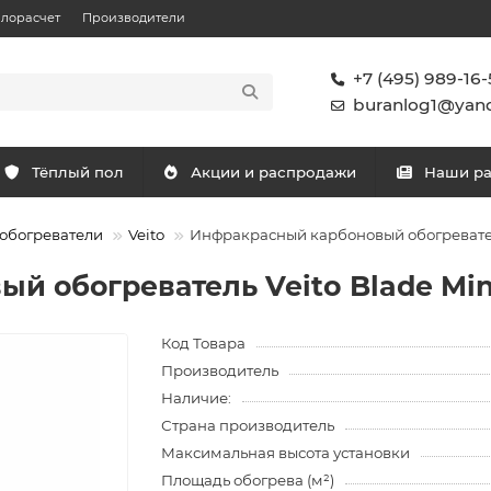
плорасчет
Производители
+7 (495) 989-16-
buranlog1@yand
Тёплый пол
Акции и распродажи
Наши р
обогреватели
Veito
Инфракрасный карбоновый обогреватель 
 обогреватель Veito Blade Mini
Код Товара
Производитель
Наличие:
Страна производитель
Максимальная высота установки
Площадь обогрева (м²)