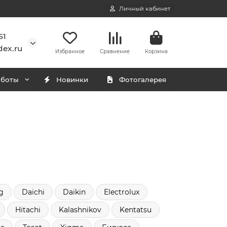
Личный кабинет
51
ex.ru
Избранное
Сравнение
Корзина
аботы
Новинки
Фотогалерея
g
Daichi
Daikin
Electrolux
Hitachi
Kalashnikov
Kentatsu