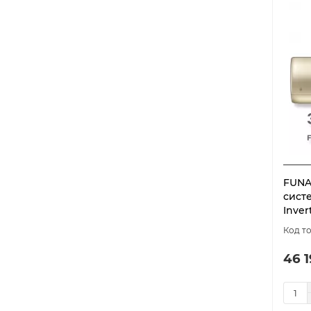
Carbon on/off
3
CHAMPERY
5
Clarios Inverter
5
Classic Inverter
3
Clivia
4
Clivia Deluxe
4
Coral DC-Inverter
6
Coral Expert
5
FUNA
Coral on-off
6
сист
DAIJIN Inverter
5
Inver
DAIJIN on/off
5
DAVOS Inverter
3
46 1
Defender DC inverter
4
Diamond Black DC Inverter
5
Diamond White on/off
5