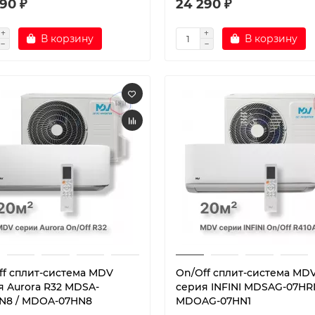
90 ₽
24 290 ₽
В корзину
В корзину
ff cплит-система MDV
On/Off cплит-система MD
я Aurora R32 MDSA-
серия INFINI MDSAG-07HRN
N8 / MDOA-07HN8
MDOAG-07HN1