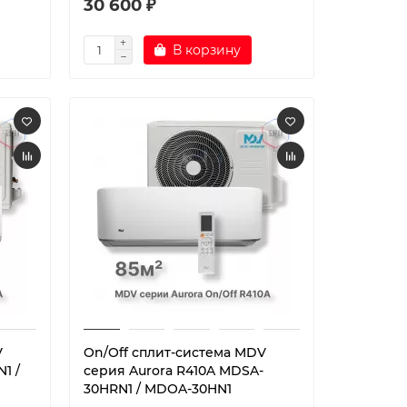
30 600 ₽
В корзину
V
On/Off сплит-система MDV
1 /
серия Aurora R410A MDSA-
30HRN1 / MDOA-30HN1