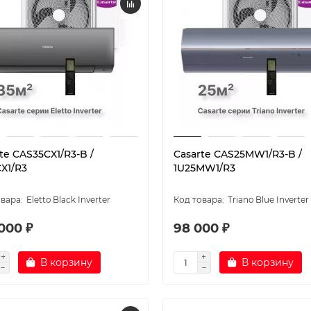
te CAS35CX1/R3-B /
Casarte СAS25MW1/R3-B /
X1/R3
1U25MW1/R3
Eletto Black Inverter
Triano Blue Inverter
000 ₽
98 000 ₽
В корзину
В корзину