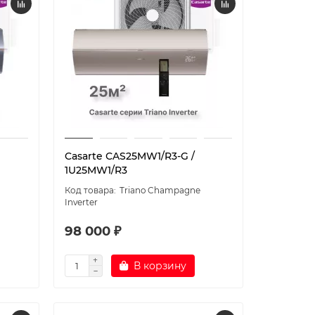
Casarte СAS25MW1/R3-G /
1U25MW1/R3
Triano Champagne
Inverter
98 000 ₽
В корзину