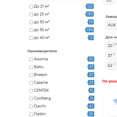
LG
До 21 м²
122
до 25 м²
195
Завод
до 30 м²
10
AUX
до 35 м²
198
Для п
до 40 м²
13
12
до 50 м²
154
20
Производители
до 65 м²
12
6
37
Axioma
20
до 70 м²
113
2
62
Ballu
47
Breeon
20
По умо
Casarte
23
CENTEK
15
Coolberg
15
Daichi
42
Daikin
26