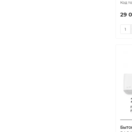
Flexis DC inverter
12
29 0
Flexis On-Off
15
FOREST R32 On/Off
5
Fusion 2.0
4
Fusion 2.0 Super DC Inverter
3
Gaia Inverter
4
GENEVA 4
5
GOAL Classic A
3
GOAL DC Inverter Wi-Fi
5
Grande
2
Greenland DC inverter
4
Grida
5
Grida Inverter
5
H Inverter
5
Быто
H on/off
5