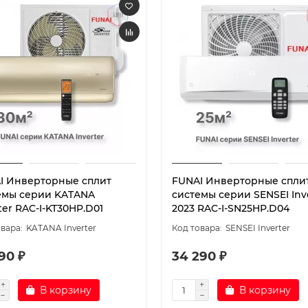
I Инверторные сплит
FUNAI Инверторные спли
емы серии KATANA
системы серии SENSEI Inv
ter RAC-I-KT30HP.D01
2023 RAC-I-SN25HP.D04
KATANA Inverter
SENSEI Inverter
90 ₽
34 290 ₽
В корзину
В корзину