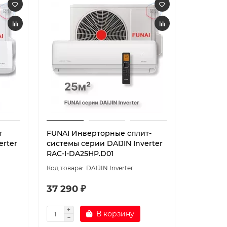
т
FUNAI Инверторные сплит-
erter
системы серии DAIJIN Inverter
RAC-I-DA25HP.D01
DAIJIN Inverter
37 290 ₽
В корзину