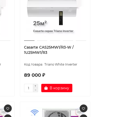
Casarte CAS25MW1/R3-W /
1U25MW1/R3
r
Triano White Inverter
89 000 ₽
В корзину