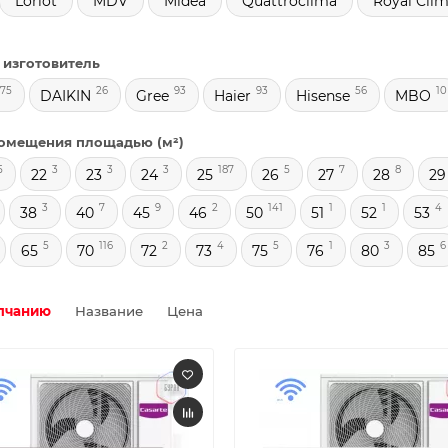
Loriot
MDV
Midea
Quattroclima
Royal Cli
 изготовитель
75
26
93
93
56
10
DAIKIN
Gree
Haier
Hisense
MBO
омещения площадью (м²)
5
3
3
3
187
5
7
8
22
23
24
25
26
27
28
29
3
7
9
2
141
1
1
4
38
40
45
46
50
51
52
53
5
116
2
4
5
1
3
6
65
70
72
73
75
76
80
85
лчанию
Название
Цена