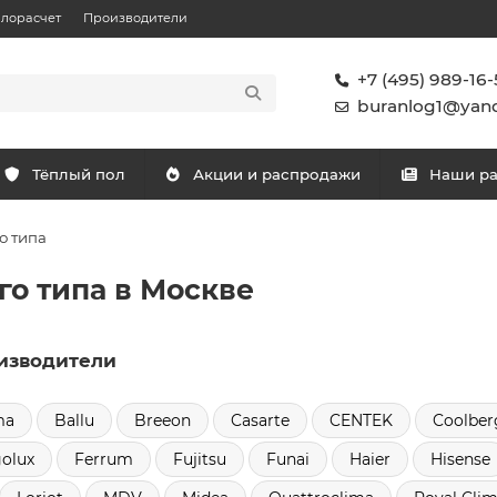
плорасчет
Производители
+7 (495) 989-16-
buranlog1@yand
Тёплый пол
Акции и распродажи
Наши р
о типа
го типа в Москве
изводители
ma
Ballu
Breeon
Casarte
CENTEK
Coolber
olux
Ferrum
Fujitsu
Funai
Haier
Hisense