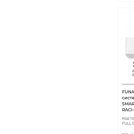
EASY Classic A
5
Eco Smart DC inverter 23Y
5
Eco Smart DC inverter V4
3
Eletto Black Inverter
2
Eletto Champagne Inverter
3
Eletto White Inverter
3
EMPEROR SMART EYE FULL
1
DC Inverter 2023
EMPEROR SMART EYE FULL
1
DC Inverter 2024
Emperor Smart Eye Full
FUNA
3
Inverter
сист
SMAR
Emura Inverter Black
5
RACI
Emura Inverter Silver
5
FULL D
Emura Inverter White
5
ERA Classic A Wi-Fi
5