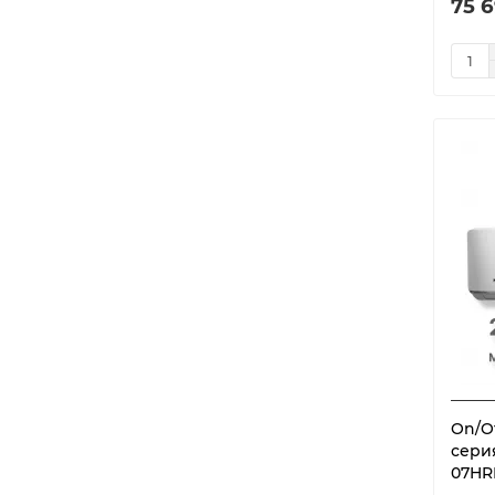
75 6
ERP 3D DC-Inverter
5
Evolution
4
EXPERT PRO DC Inverter
7
F Inverter
5
F on/off
5
Felicita
5
Felicita Inverter
5
Ferrara
2
FeRRUM Force (on/off)
5
FeRRUM Force Full DC
4
inverter
FeRRUM Titan (on/off)
5
FeRRUM TITAN INVERTER
5
On/O
сери
FeRRUM Trust (on/off)
3
07HR
Ferrum Winter set -40 on/off
5