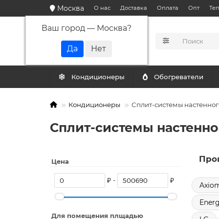
Москва
О нас
Доставка
Оплата
Опт
Те
Ваш город —
Москва
?
КАТАЛОГ
Кондиционеры
Обогреватели
Кондиционеры
Сплит-системы настенног
Сплит-системы настенно
Про
Цена
₽ -
₽
Axio
Energ
Для помещения плщадью