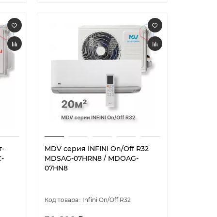
т-
MDV серия INFINI On/Off R32
-
MDSAG-07HRN8 / MDOAG-
07HN8
Infini On/Off R32