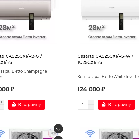
te CAS25CX1/R3-G /
Casarte CAS25CX1/R3-W /
X1/R3
1U25CX1/R3
Eletto Champagne
er
Eletto White Inverte
000 ₽
124 000 ₽
В корзину
В корзину