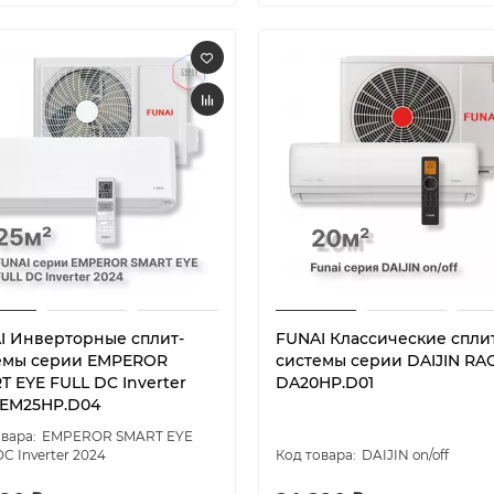
I Инверторные сплит-
FUNAI Классические спли
емы серии EMPEROR
системы серии DAIJIN RAC
T EYE FULL DC Inverter
DA20HP.D01
-EM25HP.D04
EMPEROR SMART EYE
C Inverter 2024
DAIJIN on/off