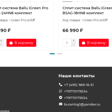
-система Ballu iGreen Pro
Сплит-система Ballu iGree
-24HN8 комплект
BSAG-18HN8 комплект
i Green Pro on/off
i Green Pro on/off
990 ₽
66 990 ₽
В корзину
В корзину
Наши контакты
+7 (495) 989-16-51
+79775179534
+79775179534
buranlog1@yandex.ru
анных