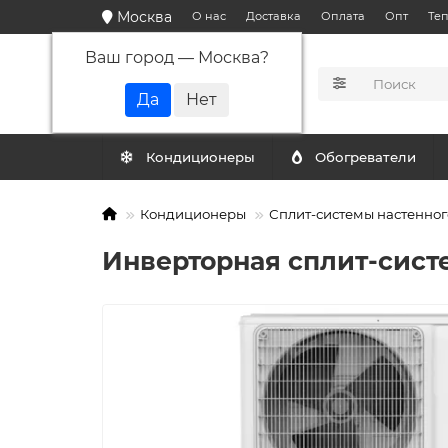
Москва
О нас
Доставка
Оплата
Опт
Те
Ваш город —
Москва
?
КАТАЛОГ
Кондиционеры
Обогреватели
Кондиционеры
Сплит-системы настенног
Инверторная сплит-систе