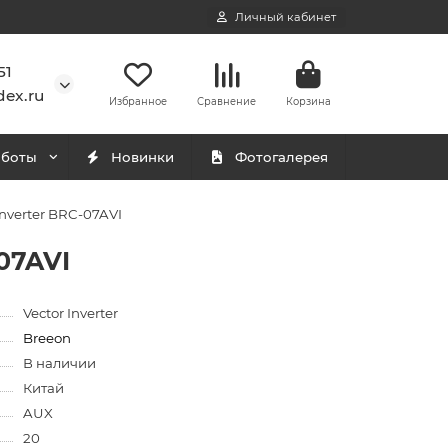
Личный кабинет
51
ex.ru
Избранное
Сравнение
Корзина
аботы
Новинки
Фотогалерея
nverter BRC-07AVI
07AVI
Vector Inverter
Breeon
В наличии
Китай
AUX
20