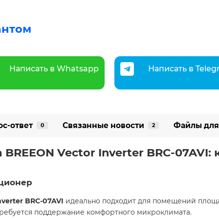
антом
Написать в Whatsapp
Написать в Tele
ос-ответ
Связанные новости
Файлы для
0
2
BREEON Vector Inverter BRC-07AVI:
иционер
nverter BRC-07AVI
идеально подходит для помещений площ
 требуется поддержание комфортного микроклимата.