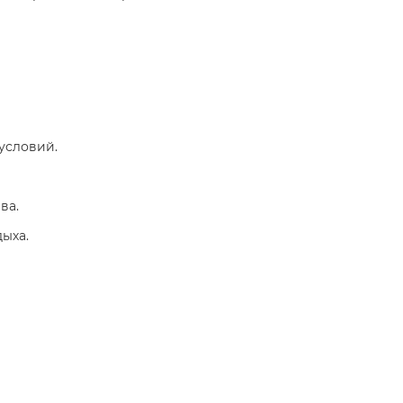
условий.
ва.
ыха.