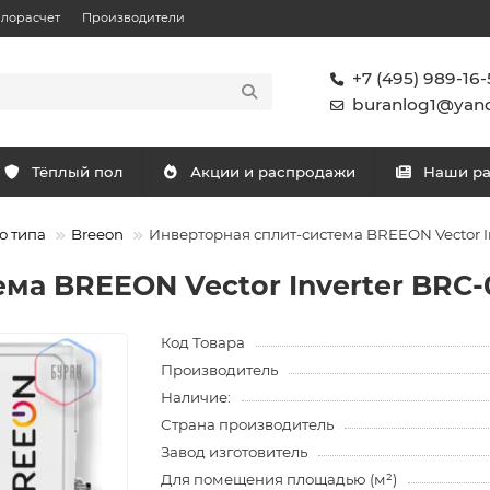
плорасчет
Производители
+7 (495) 989-16-
buranlog1@yand
Тёплый пол
Акции и распродажи
Наши р
о типа
Breeon
Инверторная сплит-система BREEON Vector I
ма BREEON Vector Inverter BRC-
Код Товара
Производитель
Наличие:
Страна производитель
Завод изготовитель
Для помещения площадью (м²)