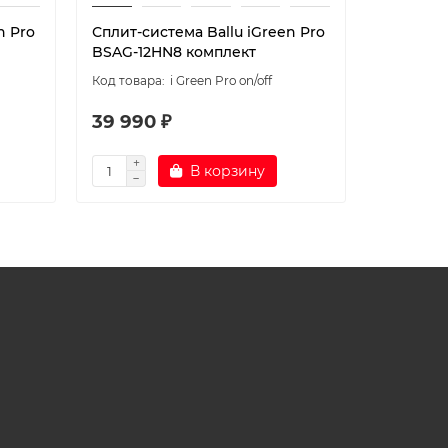
n Pro
Сплит-система Ballu iGreen Pro
Сплит-си
BSAG-12HN8 комплект
BSAG-09
i Green Pro on/off
39 990 ₽
29 990
В корзину