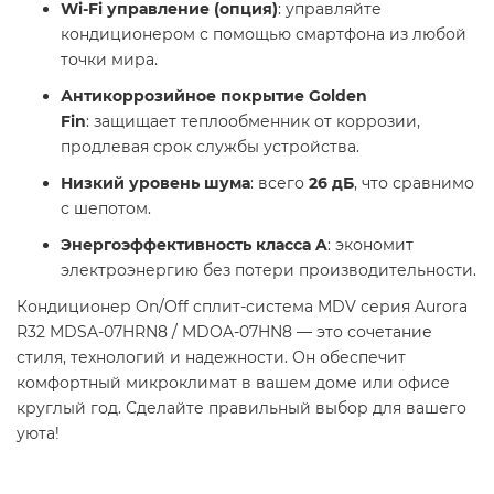
Wi-Fi управление (опция)
: управляйте
кондиционером с помощью смартфона из любой
точки мира.
Антикоррозийное покрытие Golden
Fin
: защищает теплообменник от коррозии,
продлевая срок службы устройства.
Низкий уровень шума
: всего
26 дБ
, что сравнимо
с шепотом.
Энергоэффективность класса A
: экономит
электроэнергию без потери производительности.​
Кондиционер On/Off cплит-система MDV серия Aurora
R32 MDSA-07HRN8 / MDOA-07HN8 — это сочетание
стиля, технологий и надежности. Он обеспечит
комфортный микроклимат в вашем доме или офисе
круглый год. Сделайте правильный выбор для вашего
уюта! ️​