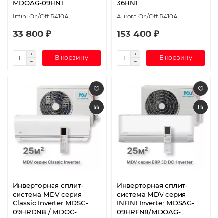
MDOAG-09HN1
36HN1
Infini On/Off R410A
Aurora On/Off R410A
33 800 ₽
153 400 ₽
В корзину
В корзину
Инверторная сплит-
Инверторная сплит-
система MDV серия
система MDV серия
Classic Inverter MDSC-
INFINI Inverter MDSAG-
09HRDN8 / MDOC-
09HRFN8/MDOAG-