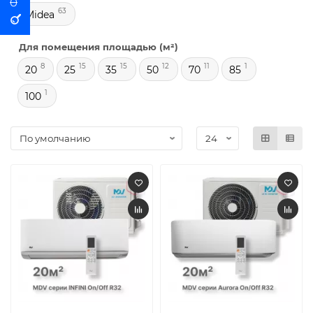
63
Midea
Для помещения площадью (м²)
8
15
15
12
11
1
20
25
35
50
70
85
1
100