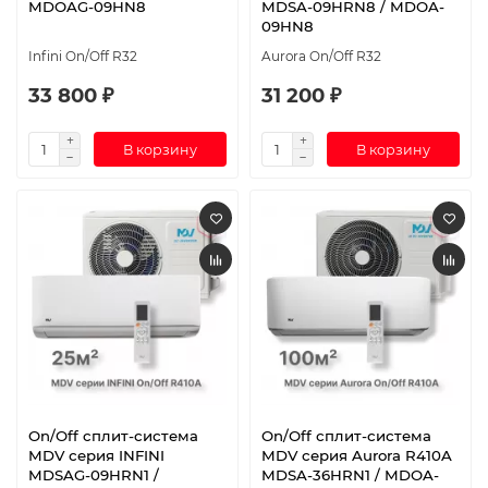
MDOAG-09HN8
MDSA-09HRN8 / MDOA-
09HN8
Infini On/Off R32
Aurora On/Off R32
33 800 ₽
31 200 ₽
В корзину
В корзину
On/Off cплит-система
On/Off сплит-система
MDV серия INFINI
MDV серия Aurora R410A
MDSAG-09HRN1 /
MDSA-36HRN1 / MDOA-