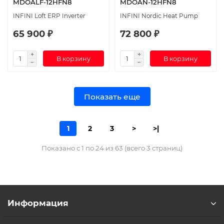
MDOALF-12HFN8
MDOAN-12HFN8
INFINI Loft ERP Inverter
INFINI Nordic Heat Pump
65 900 ₽
72 800 ₽
В корзину
В корзину
Показать еще
1
2
3
>
>|
Показано с 1 по 24 из 63 (всего 3 страниц)
Информация