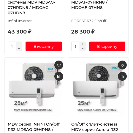
системы MDV MDSAG-
MDSAF-07HRN8 /
07HRDN8 / MDOAG-
MDOAF-07HN8
07HDN8
Infini Inverter
FOREST R32 On/Off
43 300 ₽
28 300 ₽
В корзину
В корзину
MDV серия INFINI On/Off
On/Off cплит-система
R32 MDSAG-09HRN8 /
MDV серия Aurora R32