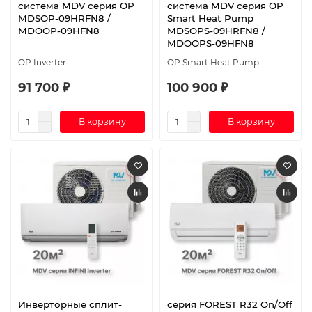
система MDV серия OP
система MDV серия OP
MDSOP-09HRFN8 /
Smart Heat Pump
MDOOP-09HFN8
MDSOPS-09HRFN8 /
MDOOPS-09HFN8
OP Inverter
OP Smart Heat Pump
91 700 ₽
100 900 ₽
В корзину
В корзину
Инверторные сплит-
серия FOREST R32 On/Off