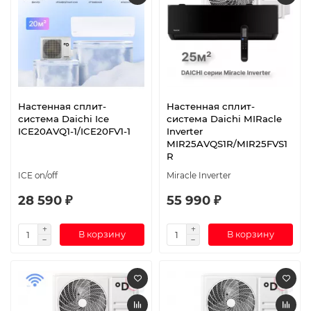
Настенная сплит-
Настенная сплит-
система Daichi Ice
система Daichi MIRacle
ICE20AVQ1-1/ICE20FV1-1
Inverter
MIR25AVQS1R/MIR25FVS1
R
ICE on/off
Miracle Inverter
28 590 ₽
55 990 ₽
В корзину
В корзину