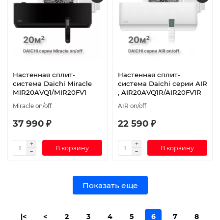
Настенная сплит-
Настенная сплит-
система Daichi Miracle
система Daichi серии AIR
MIR20AVQ1/MIR20FV1
, AIR20AVQ1R/AIR20FV1R
Miracle on/off
AIR on/off
37 990 ₽
22 590 ₽
В корзину
В корзину
Показать еще
|<
<
2
3
4
5
6
7
8