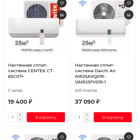
Настенная сплит-
Настенная сплит-
система CENTEK CT-
система Daichi Air
65C07+
AIR25AVQS1R-
1/AIR25FVS1R-1
C series
AIR Inverter
19 400 ₽
37 090 ₽
В корзину
В корзину