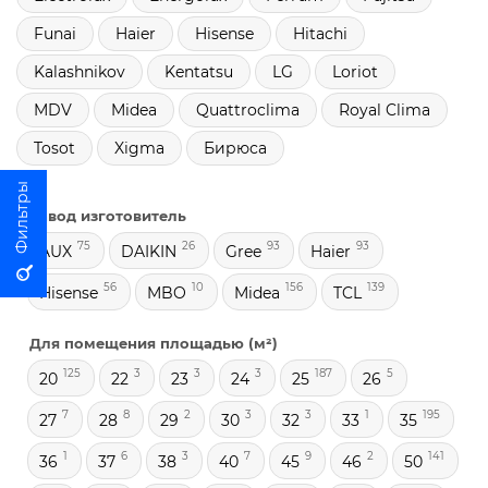
Funai
Haier
Hisense
Hitachi
Kalashnikov
Kentatsu
LG
Loriot
MDV
Midea
Quattroclima
Royal Clima
Tosot
Xigma
Бирюса
Завод изготовитель
75
26
93
93
AUX
DAIKIN
Gree
Haier
56
10
156
139
Hisense
MBO
Midea
TCL
Для помещения площадью (м²)
125
3
3
3
187
5
20
22
23
24
25
26
7
8
2
3
3
1
195
27
28
29
30
32
33
35
1
6
3
7
9
2
141
36
37
38
40
45
46
50