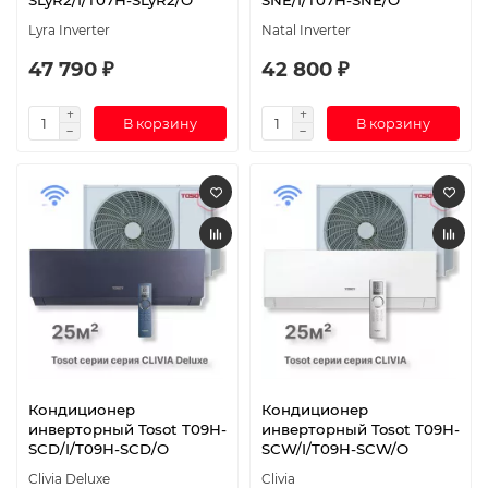
SLyR2/I/T07H-SLyR2/O
SNE/I/T07H-SNE/O
Lyra Inverter
Natal Inverter
47 790 ₽
42 800 ₽
В корзину
В корзину
Кондиционер
Кондиционер
инверторный Tosot T09H-
инверторный Tosot T09H-
SCD/I/T09H-SCD/O
SCW/I/T09H-SCW/O
Clivia Deluxe
Clivia