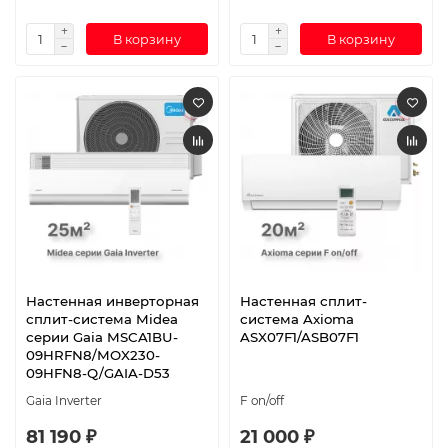
В корзину
В корзину
Настенная инверторная
Настенная сплит-
сплит-система Midea
система Axioma
серии Gaia MSCA1BU-
ASX07F1/ASB07F1
09HRFN8/MOX230-
09HFN8-Q/GAIA-D53
Gaia Inverter
F on/off
81 190 ₽
21 000 ₽