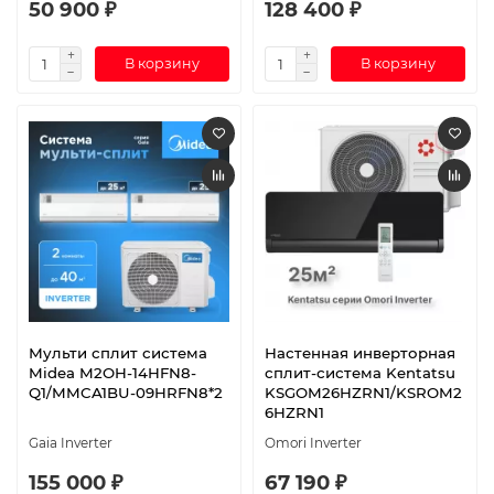
50 900 ₽
128 400 ₽
В корзину
В корзину
Мульти сплит система
Настенная инверторная
Midea M2OH-14HFN8-
сплит-система Kentatsu
Q1/MMCA1BU-09HRFN8*2
KSGOM26HZRN1/KSROM2
6HZRN1
Gaia Inverter
Omori Inverter
155 000 ₽
67 190 ₽