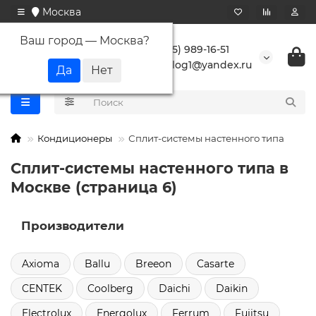
Москва
Ваш город —
Москва
?
+7 (495) 989-16-51
buranlog1@yandex.ru
Кондиционеры
Сплит-системы настенного типа
Сплит-системы настенного типа в
Москве (страница 6)
Производители
Axioma
Ballu
Breeon
Casarte
CENTEK
Coolberg
Daichi
Daikin
Electrolux
Energolux
Ferrum
Fujitsu