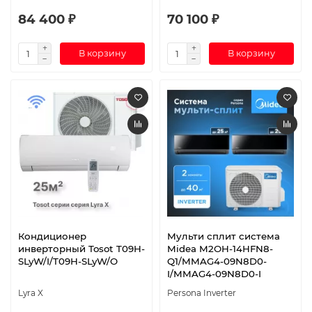
84 400 ₽
70 100 ₽
В корзину
В корзину
Кондиционер
Мульти сплит система
инверторный Tosot T09H-
Midea M2OH-14HFN8-
SLyW/I/T09H-SLyW/O
Q1/MMAG4-09N8D0-
I/MMAG4-09N8D0-I
Lyra X
Persona Inverter