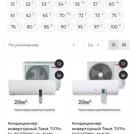
1
1
4
5
10
1
14
51
52
53
54
55
57
60
1
2
5
116
2
4
5
61
62
65
70
72
73
75
1
3
6
3
1
2
6
76
80
85
90
95
97
100
Кондиционер
Кондиционер
инверторный Tosot T07H-
инверторный Tosot T07H-