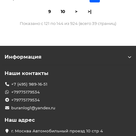
9
10
>
>|
Показано с 121 по 144 из 924 (всего 39 страниц)
Информация
Наши контакты
+7 (495) 989-16-51
+79775179534
+79775179534
buranlog1@yandex.ru
Наш адрес
г. Москва Автомобильный проезд 10 стр 4