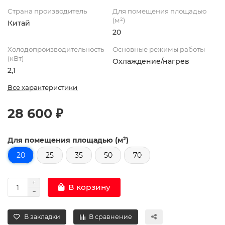
Страна производитель
Для помещения площадью
(м²)
Китай
20
Холодопроизводительность
Основные режимы работы
(кВт)
Охлаждение/нагрев
2,1
Все характеристики
28 600 ₽
Для помещения площадью (м²)
20
25
35
50
70
В корзину
В закладки
В сравнение