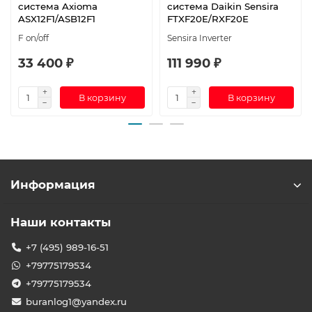
система Axioma
система Daikin Sensira
ASX12F1/ASB12F1
FTXF20E/RXF20E
F on/off
Sensira Inverter
33 400 ₽
111 990 ₽
В корзину
В корзину
Информация
Наши контакты
+7 (495) 989-16-51
+79775179534
+79775179534
buranlog1@yandex.ru