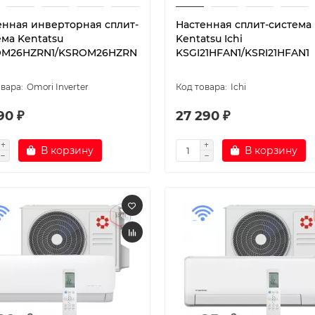
енная инверторная сплит-
Настенная сплит-система
ема Kentatsu
Kentatsu Ichi
M26HZRN1/KSROM26HZRN
KSGI21HFAN1/KSRI21HFAN1
Omori Inverter
Ichi
90 ₽
27 290 ₽
В корзину
В корзину