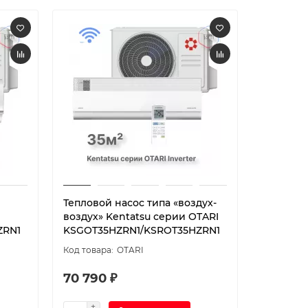
Тепловой насос типа «воздух-
воздух» Kentatsu серии OTARI
ZRN1
KSGOT35HZRN1/KSROT35HZRN1
OTARI
70 790 ₽