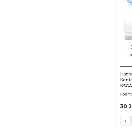
Наст
Kent
KSGA
30 2