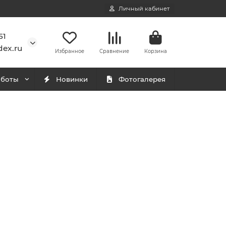
Личный кабинет
51
ex.ru
Избранное
Сравнение
Корзина
аботы
Новинки
Фотогалерея