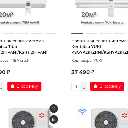
енная сплит-система
Настенная сплит-система
tsu Tiba
Kentatsu YUKI
I21HFAN1/KSRTI21HFAN1
KSGYK21HZRN1/KSRYK21HZ
TIBA on/off
YUKI
90 ₽
37 490 ₽
В корзину
В корзину