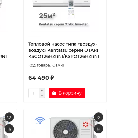
Тепловой насос типа «воздух-
воздух» Kentatsu серии OTARI
RN1
KSGOT26HZRN1/KSROT26HZRN1
OTARI
64 490 ₽
В корзину