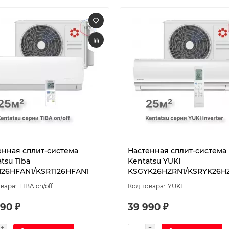
енная сплит-система
Настенная сплит-система
tsu Tiba
Kentatsu YUKI
I26HFAN1/KSRTI26HFAN1
KSGYK26HZRN1/KSRYK26H
TIBA on/off
YUKI
90 ₽
39 990 ₽