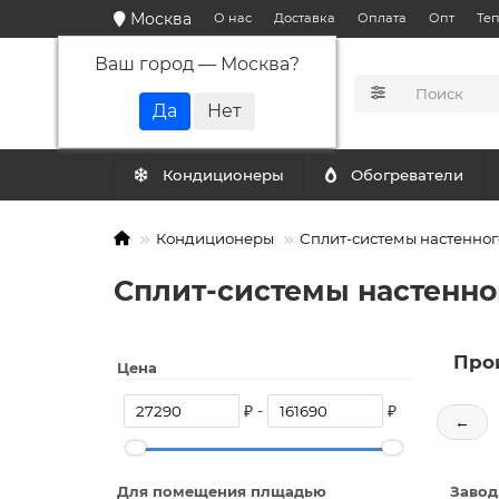
Москва
О нас
Доставка
Оплата
Опт
Те
Ваш город —
Москва
?
КАТАЛОГ
Кондиционеры
Обогреватели
Кондиционеры
Сплит-системы настенног
Сплит-системы настенног
Про
Цена
₽ -
₽
←
Для помещения плщадью
Завод