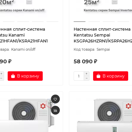
енная сплит-система
Настенная сплит-система
atsu Kanami
Kentatsu Sempai
21HFAN1/KSRA21HFAN1
KSGPA26HZRN1/KSRPA26H
Kanami on/off
Sempai
90 ₽
58 090 ₽
В корзину
В корзину