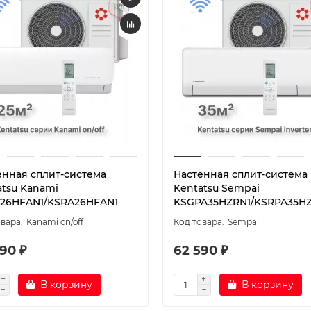
енная сплит-система
Настенная сплит-система
atsu Kanami
Kentatsu Sempai
26HFAN1/KSRA26HFAN1
KSGPA35HZRN1/KSRPA35H
Kanami on/off
Sempai
90 ₽
62 590 ₽
В корзину
В корзину