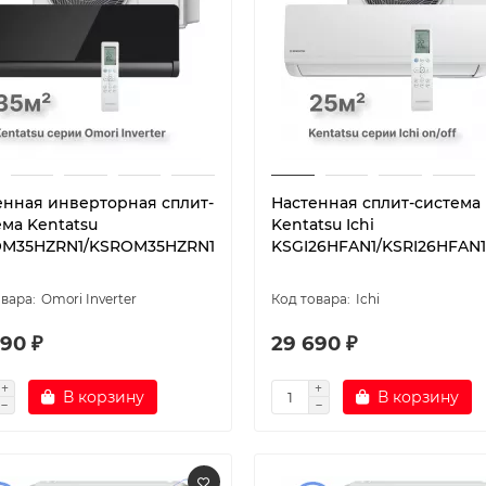
енная инверторная сплит-
Настенная сплит-система
ема Kentatsu
Kentatsu Ichi
M35HZRN1/KSROM35HZRN1
KSGI26HFAN1/KSRI26HFAN1
Omori Inverter
Ichi
90 ₽
29 690 ₽
В корзину
В корзину