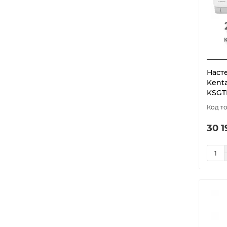
Наст
Kenta
KSGT
30 1