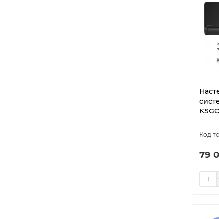
Наст
сист
KSGO
79 0