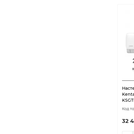
Наст
Kenta
KSGT
32 4