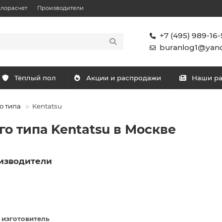
плорасчет
Производители
+7 (495) 989-16-
buranlog1@yand
Тёплый пол
Акции и распродажи
Наши р
о типа
Kentatsu
о типа Kentatsu в Москве
изводители
 изготовитель