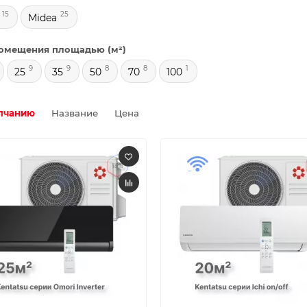
15
25
Midea
омещения площадью (м²)
9
9
8
8
1
25
35
50
70
100
лчанию
Название
Цена