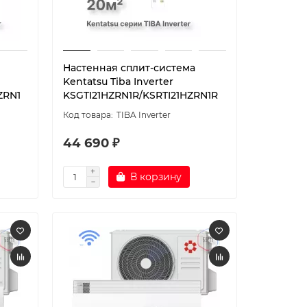
Настенная сплит-система
Kentatsu Tiba Inverter
ZRN1
KSGTI21HZRN1R/KSRTI21HZRN1R
TIBA Inverter
44 690 ₽
В корзину