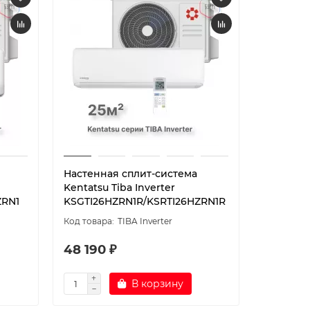
Настенная сплит-система
Kentatsu Tiba Inverter
ZRN1
KSGTI26HZRN1R/KSRTI26HZRN1R
TIBA Inverter
48 190 ₽
В корзину