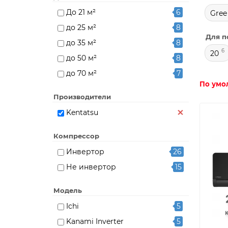
До 21 м²
6
Gree
до 25 м²
8
Для п
до 35 м²
8
6
20
до 50 м²
8
до 70 м²
7
По умо
Производители
Kentatsu
Компрессор
Инвертор
26
Не инвертор
15
Модель
Ichi
5
Kanami Inverter
5