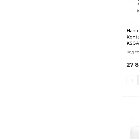
Наст
Kent
KSGA
27 8