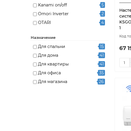
Kanami on/off
5
Наст
Omori Inverter
2
сист
KSGO
OTARI
4
1
Sempai
4
Назначение
TIBA Inverter
6
Для спальни
15
67 1
TIBA on/off
5
Для дома
41
YUKI
5
Для квартиры
41
Для офиса
35
Для магазина
26
Бытовой
41