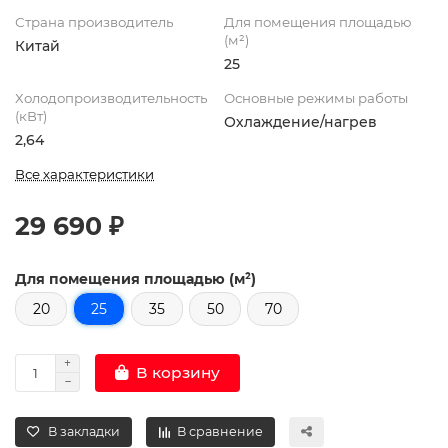
Страна производитель
Для помещения площадью
(м²)
Китай
25
Холодопроизводительность
Основные режимы работы
(кВт)
Охлаждение/нагрев
2,64
Все характеристики
29 690 ₽
Для помещения площадью (м²)
20
25
35
50
70
В корзину
В закладки
В сравнение