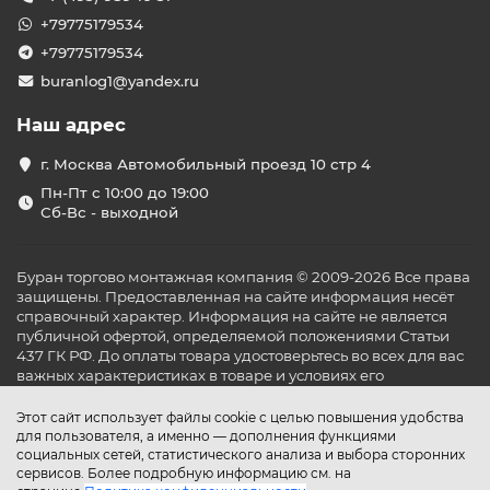
+79775179534
+79775179534
buranlog1@yandex.ru
Наш адрес
г. Москва Автомобильный проезд 10 стр 4
Пн-Пт с 10:00 до 19:00
Сб-Вс - выходной
Буран торгово монтажная компания © 2009-2026 Все права
защищены. Предоставленная на сайте информация несёт
справочный характер. Информация на сайте не является
публичной офертой, определяемой положениями Статьи
437 ГК РФ. До оплаты товара удостоверьтесь во всех для вас
важных характеристиках в товаре и условиях его
эксплуатации.
Этот сайт использует файлы cookie с целью повышения удобства
для пользователя, а именно — дополнения функциями
социальных сетей, статистического анализа и выбора сторонних
сервисов. Более подробную информацию см. на