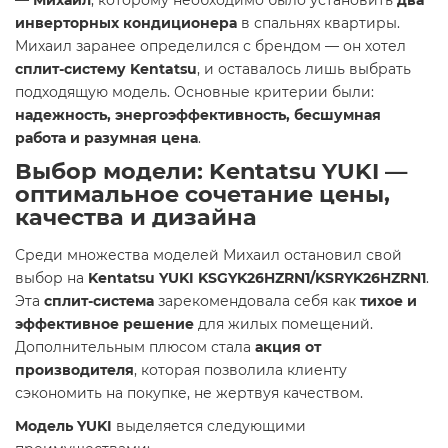
—
Михаил
, которому необходимо было установить
два
инверторных кондиционера
в спальнях квартиры.
Михаил заранее определился с брендом — он хотел
сплит-систему Kentatsu
, и оставалось лишь выбрать
подходящую модель. Основные критерии были:
надежность, энергоэффективность, бесшумная
работа и разумная цена
.
Выбор модели: Kentatsu YUKI —
оптимальное сочетание цены,
качества и дизайна
Среди множества моделей Михаил остановил свой
выбор на
Kentatsu YUKI KSGYK26HZRN1/KSRYK26HZRN1
.
Эта
сплит-система
зарекомендовала себя как
тихое и
эффективное решение
для жилых помещений.
Дополнительным плюсом стала
акция от
производителя
, которая позволила клиенту
сэкономить на покупке, не жертвуя качеством.
Модель YUKI
выделяется следующими