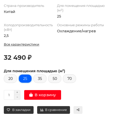
Страна производитель
Для помещения площадью
(м²)
Китай
25
Холодопроизводительность
Основные режимы работы
(кВт)
Охлаждение/нагрев
2,5
Все характеристики
32 490 ₽
Для помещения площадью (м²)
20
25
35
50
70
В корзину
В закладки
В сравнение