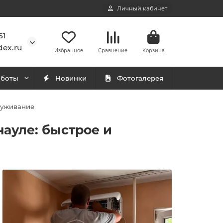
Личный кабинет
51
ex.ru
Избранное
Сравнение
Корзина
аботы
Новинки
Фотогалерея
служивание
науле: быстрое и