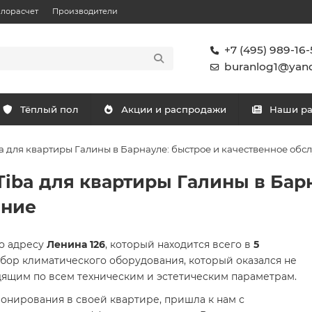
плорасчет
Производители
+7 (495) 989-16-
buranlog1@yand
Тёплый пол
Акции и распродажи
Наши р
ba для квартиры Галины в Барнауле: быстрое и качественное об
Tiba для квартиры Галины в Бар
ание
о адресу
Ленина 126
, который находится всего в
5
ыбор климатического оборудования, который оказался не
дящим по всем техническим и эстетическим параметрам.
онирования в своей квартире, пришла к нам с