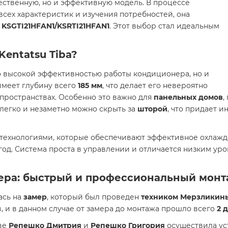
чественную, но и эффективную модель. В процессе
всех характеристик и изучения потребностей, она
a KSGTI21HFAN1/KSRTI21HFAN1
. Этот выбор стал идеальным
entatsu Tiba?
о высокой эффективностью работы кондиционера, но и
имеет глубину всего
185 мм
, что делает его невероятно
пространствах. Особенно это важно для
панельных домов
,
легко и незаметно можно скрыть за
шторой
, что придает 
хнологиями, которые обеспечивают эффективное охлажден
д. Система проста в управлении и отличается низким уро
ера: быстрый и профессиональный мон
ась на
замер
, который был проведен
техником Мерзликин
, и в данном случае от замера до монтажа прошло всего
2 
ве
Репешко Дмитрия
и
Репешко Григория
осуществила ус