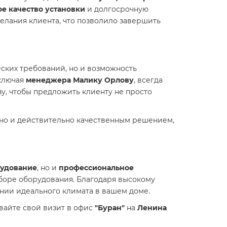
е качество установки
и долгосрочную
елания клиента, что позволило завершить
еских требований, но и возможность
включая
менеджера Малику Орлову
, всегда
зу, чтобы предложить клиенту не просто
 но и действительно качественным решением,
рудование
, но и
профессиональное
боре оборудования. Благодаря высокому
нии идеального климата в вашем доме.
вайте свой визит в офис
"Буран"
на
Ленина