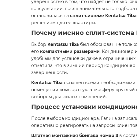
уверенностью в том, что найдет не только ка
консультации, после внимательного подбора 
остановилась на
сплит-системе Kentatsu Tib
решением для её квартиры.
Почему именно сплит-система K
Выбор
Kentatsu Tiba
был обоснован не тольк
его
компактными размерами
. Кондиционер 
удобным для установки даже в ограниченных 
отметила, что в зимний период кондиционер 
завершенности.
Kentatsu Tiba
оснащен всеми необходимыми те
помещении комфортную атмосферу круглый го
выбором для жилых помещений.
Процесс установки кондицион
После выбора кондиционера, Галина записал
оперативно реагировать на запросы клиентов
Штатная монтажная бригада номер 3
в соста