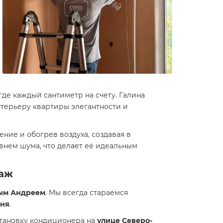
 где каждый сантиметр на счету. Галина
интерьеру квартиры элегантности и
ие и обогрев воздуха, создавая в
внем шума, что делает её идеальным
таж
ым Андреем
. Мы всегда стараемся
дня
.
тановку кондиционера на
улице Северо-