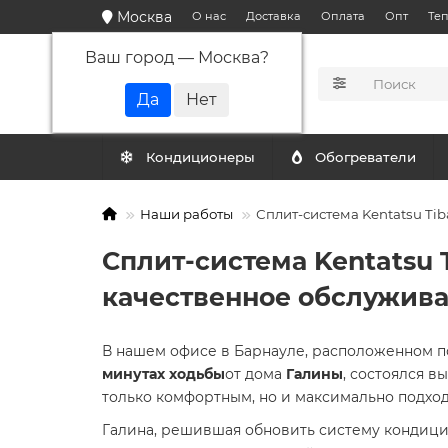
Москва
О нас
Доставка
Оплата
Опт
Те
Ваш город —
Москва
?
КАТАЛОГ
Кондиционеры
Обогреватели
Наши работы
Сплит-система Kentatsu Ti
Сплит-система Kentatsu 
качественное обслужив
В нашем офисе в Барнауле, расположенном п
минутах ходьбы
от дома
Галины
, состоялся в
только комфортным, но и максимально подхо
Галина, решившая обновить систему кондици