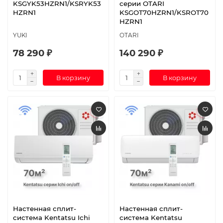
KSGYK53HZRN1/KSRYK53
серии OTARI
HZRN1
KSGOT70HZRN1/KSROT70
HZRN1
YUKI
OTARI
78 290 ₽
140 290 ₽
В корзину
В корзину
Настенная сплит-
Настенная сплит-
система Kentatsu Ichi
система Kentatsu