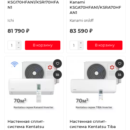
KSGI70HFAN1/KSRI70HFA
Kanami
N1
KSGA70HFAN1/KSRA70HF
AN1
Ichi
Kanami on/off
81 790 ₽
83 590 ₽
В корзину
В корзину
Настенная сплит-
Настенная сплит-
система Kentatsu
система Kentatsu Tiba