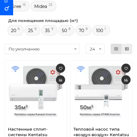
15
25
Gree
Midea
Для помещения площадью (м²)
6
9
9
8
8
1
20
25
35
50
70
100
Настенные сплит-
Тепловой насос типа
системы Kentatsu
«воздух-воздух» Kentatsu