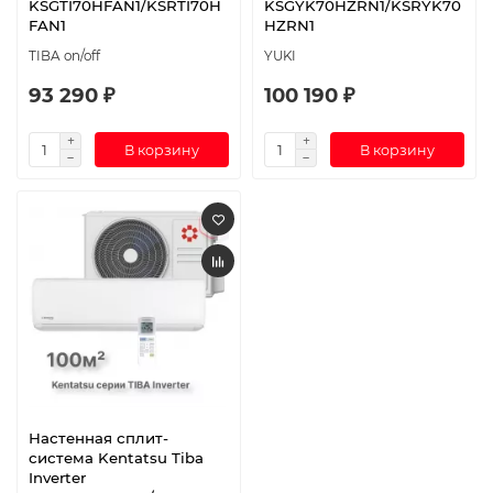
KSGTI70HFAN1/KSRTI70H
KSGYK70HZRN1/KSRYK70
FAN1
HZRN1
TIBA on/off
YUKI
93 290 ₽
100 190 ₽
В корзину
В корзину
Настенная сплит-
система Kentatsu Tiba
Inverter