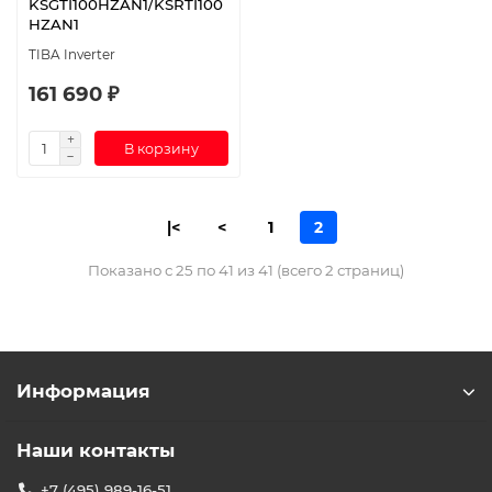
KSGTI100HZAN1/KSRTI100
HZAN1
TIBA Inverter
161 690 ₽
В корзину
|<
<
1
2
Показано с 25 по 41 из 41 (всего 2 страниц)
Информация
Наши контакты
+7 (495) 989-16-51