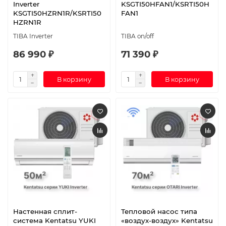
Inverter
KSGTI50HFAN1/KSRTI50H
KSGTI50HZRN1R/KSRTI50
FAN1
HZRN1R
TIBA Inverter
TIBA on/off
86 990 ₽
71 390 ₽
В корзину
В корзину
Настенная сплит-
Тепловой насос типа
система Kentatsu YUKI
«воздух-воздух» Kentatsu