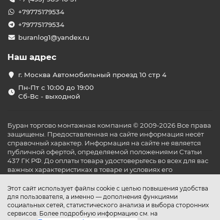
+79775179534
+79775179534
buranlog1@yandex.ru
Наш адрес
г. Москва Автомобильный проезд 10 стр 4
Пн-Пт с 10:00 до 19:00
Сб-Вс - выходной
Буран торгово монтажная компания © 2009-2026 Все права
защищены. Предоставленная на сайте информация несёт
справочный характер. Информация на сайте не является
публичной офертой, определяемой положениями Статьи
437 ГК РФ. До оплаты товара удостоверьтесь во всех для вас
важных характеристиках в товаре и условиях его
эксплуатации.
Этот сайт использует файлы cookie с целью повышения удобства
для пользователя, а именно — дополнения функциями
социальных сетей, статистического анализа и выбора сторонних
сервисов. Более подробную информацию см. на