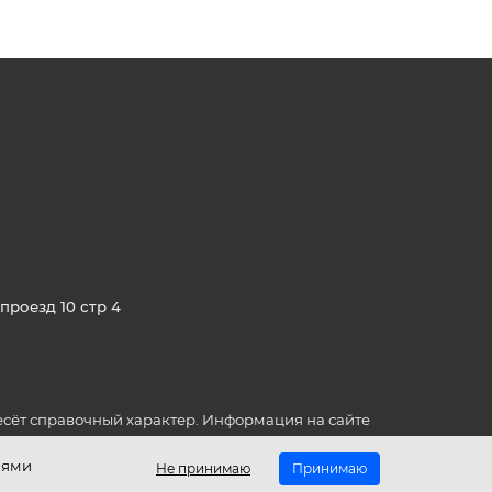
проезд 10 стр 4
сёт справочный характер. Информация на сайте
о всех для вас важных характеристиках в товаре
иями
Не принимаю
Принимаю