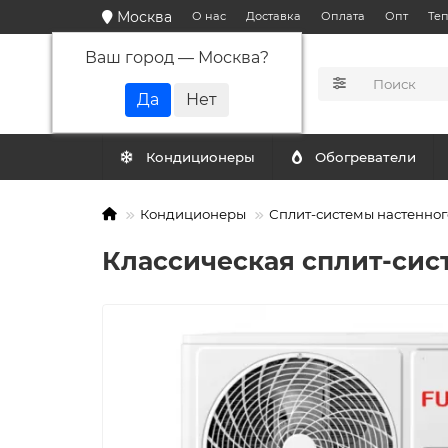
Москва
О нас
Доставка
Оплата
Опт
Те
Ваш город —
Москва
?
КАТАЛОГ
Кондиционеры
Обогреватели
Кондиционеры
Сплит-системы настенног
Классическая сплит-сис