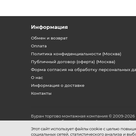
Информация
Обмен и возврат
Оплата
Политика конфиденциальности (Москва)
Публичный договор (оферта) (Москва)
Форма согласия на обработку персональных д
О нас
Информация о доставке
Контакты
Буран торгово монтажная компания © 2009-2026
не является публичной офертой, определяемой по
и условиях его эксплуатации.
Этот сайт использует файлы cookie с целью повы
социальных сетей, статистического анализа и вы