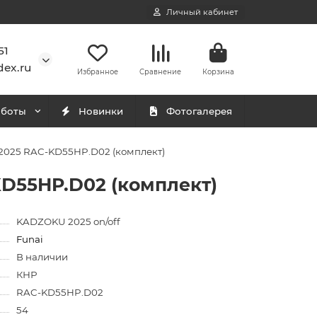
Личный кабинет
51
ex.ru
Избранное
Сравнение
Корзина
аботы
Новинки
Фотогалерея
2025 RAC-KD55HP.D02 (комплект)
D55HP.D02 (комплект)
KADZOKU 2025 on/off
Funai
В наличии
КНР
RAC-KD55HP.D02
54