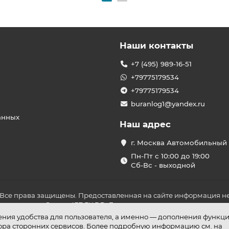
Наши контакты
+7 (495) 989-16-51
+79775179534
+79775179534
buranlog1@yandex.ru
анных
Наш адрес
г. Москва Автомобильный 
Пн-Пт с 10:00 до 19:00
Сб-Вс - выходной
 Все права защищены. Предоставленная на сайте информация не
ложениями Статьи 437 ГК РФ. До оплаты товара удостоверьтесь в
шения удобства для пользователя, а именно — дополнения функц
бора сторонних сервисов. Более подробную информацию см. на