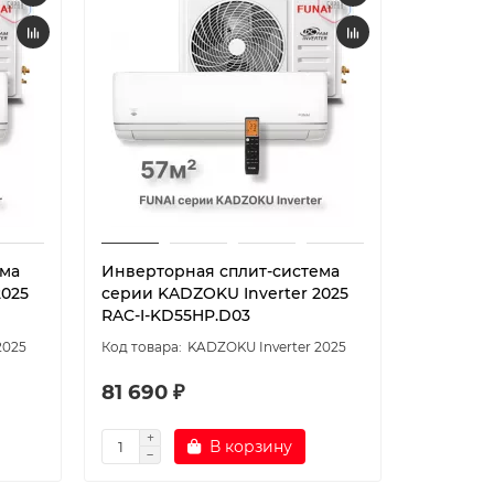
ема
Инверторная сплит-система
Инверто
2025
серии KADZOKU Inverter 2025
серии K
RAC-I-KD55HP.D03
RAC-I-K
2025
KADZOKU Inverter 2025
81 690 ₽
99 390
В корзину