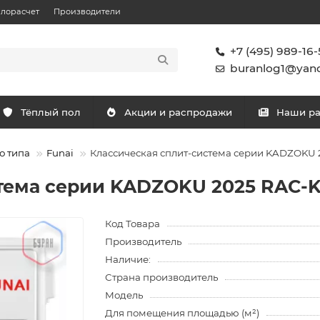
плорасчет
Производители
+7 (495) 989-16-
buranlog1@yand
Тёплый пол
Акции и распродажи
Наши р
о типа
Funai
Классическая сплит-система серии KADZOKU 
тема серии KADZOKU 2025 RAC-K
Код Товара
Производитель
Наличие:
Страна производитель
Модель
Для помещения площадью (м²)