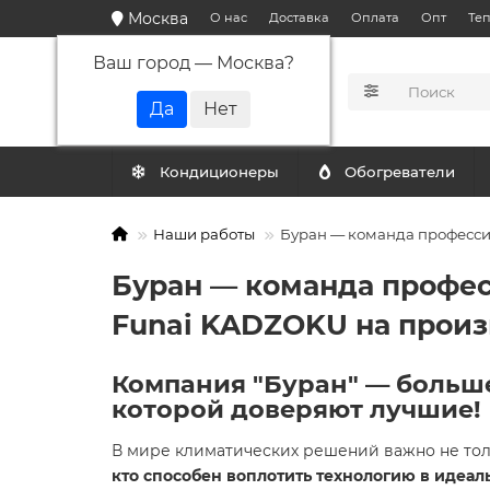
Москва
О нас
Доставка
Оплата
Опт
Те
Ваш город —
Москва
?
КАТАЛОГ
Кондиционеры
Обогреватели
Наши работы
Буран — команда професси
Буран — команда профес
Funai KADZOKU на произ
Компания "Буран" — больше
которой доверяют лучшие!
В мире климатических решений важно не тол
кто способен воплотить технологию в идеа