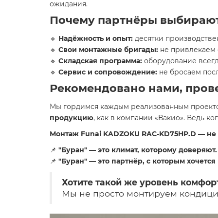
ожидания.
Почему партнёры выбирают
🔹
Надёжность и опыт:
десятки производстве
🔹
Свои монтажные бригады:
не привлекаем 
🔹
Складская программа:
оборудование всегда
🔹
Сервис и сопровождение:
не бросаем пос
Рекомендовано нами, пров
Мы гордимся каждым реализованным проектом
продукцию
, как в компании «Вакио». Ведь ко
Монтаж Funai KADZOKU RAC-KD75HP.D — не пр
📌
"Буран" — это климат, которому доверяют.
📌
"Буран" — это партнёр, с которым хочется 
Хотите такой же уровень комфор
Мы не просто монтируем конди