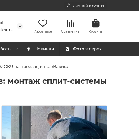
Личный кабинет
51
ex.ru
Избранное
Сравнение
Корзина
аботы
Новинки
Фотогалерея
DZOKU на производстве «Вакио»
в: монтаж сплит-системы