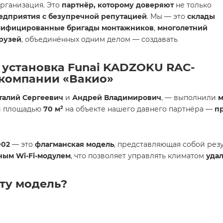
организация. Это
партнёр, которому доверяют
не только
едприятия с безупречной репутацией
. Мы — это
склады
лифицированные бригады монтажников
,
многолетний
рузей
, объединённых одним делом — создавать
 установка Funai KADZOKU RAC-
 компании «Вакио»
талий Сергеевич
и
Андрей Владимирович
, — выполнили
м
и площадью
70 м²
на объекте нашего давнего партнёра —
п
D02
— это
флагманская модель
, представляющая собой рез
ным Wi-Fi-модулем
, что позволяет управлять климатом
уда
ту модель?