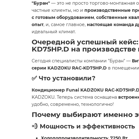
"Буран"
— это не просто торгово-монтажная 
частные клиенты, но и
производственные пр
с готовым оборудованием
,
собственные ква
опыт
, и, самое главное,
настоящая команда д
идеальный климат.
Очередной успешный кейс:
KD75HP.D на производстве
Сегодня специалисты компании "Буран" —
Ви
серии KADZOKU RAC-KD75HP.D
в помещени
✅
Что установили?
Кондиционер Funai KADZOKU RAC-KD75HP.
KADZOKU. Теперь система оснащена
встроен
удобно, современно, технологично!
Почему выбирают именно э
💨
Мощность и эффективность
Холодопроизводительность
:
7250 Вт