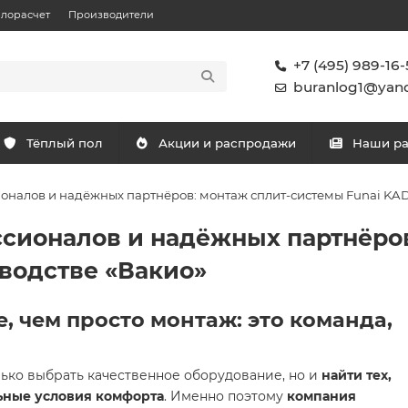
плорасчет
Производители
+7 (495) 989-16-
buranlog1@yand
Тёплый пол
Акции и распродажи
Наши р
оналов и надёжных партнёров: монтаж сплит-системы Funai KA
сионалов и надёжных партнёро
водстве «Вакио»
, чем просто монтаж: это команда,
ько выбрать качественное оборудование, но и
найти тех,
льные условия комфорта
. Именно поэтому
компания