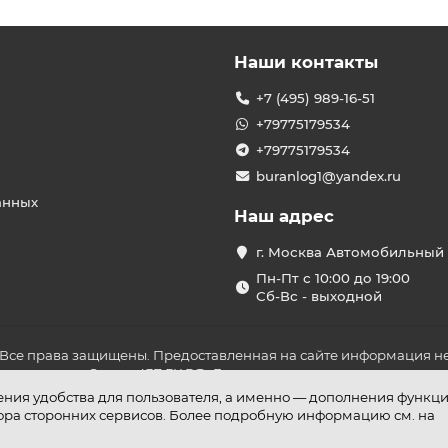
Наши контакты
+7 (495) 989-16-51
+79775179534
+79775179534
buranlog1@yandex.ru
анных
Наш адрес
г. Москва Автомобильный 
Пн-Пт с 10:00 до 19:00
Сб-Вс - выходной
 Все права защищены. Предоставленная на сайте информация не
ложениями Статьи 437 ГК РФ. До оплаты товара удостоверьтесь в
шения удобства для пользователя, а именно — дополнения функц
бора сторонних сервисов. Более подробную информацию см. на