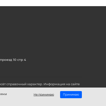
проезд 10 стр 4
сёт справочный характер. Информация на сайте
о всех для вас важных характеристиках в товаре
иями
Не принимаю
Принимаю