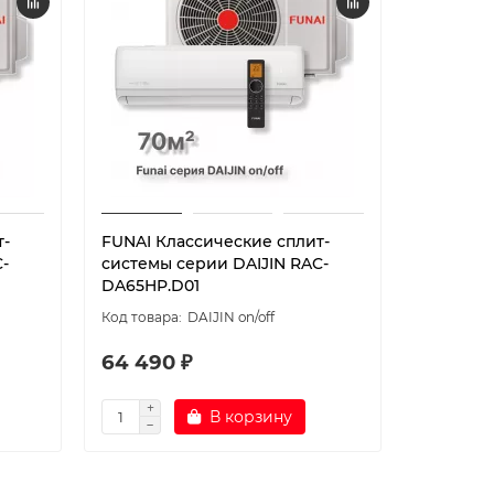
т-
FUNAI Классические сплит-
FUNAI И
-
системы серии DAIJIN RAC-
системы 
DA65HP.D01
RAC-I-DA
DAIJIN on/off
64 490 ₽
37 290
В корзину