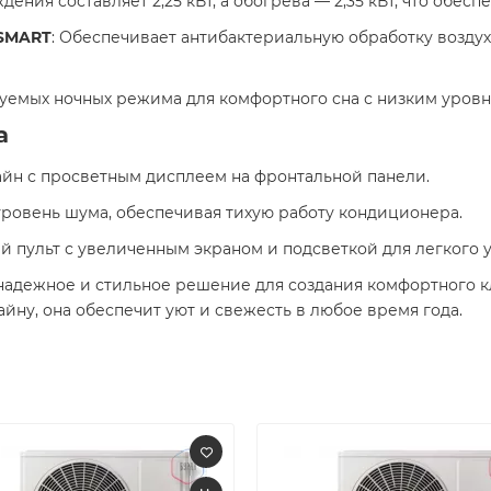
дения составляет 2,25 кВт, а обогрева — 2,35 кВт, что обесп
 SMART
: Обеспечивает антибактериальную обработку воздух
уемых ночных режима для комфортного сна с низким уровн
а
айн с просветным дисплеем на фронтальной панели. ​
уровень шума, обеспечивая тихую работу кондиционера. ​
ый пульт с увеличенным экраном и подсветкой для легкого 
 надежное и стильное решение для создания комфортного 
ну, она обеспечит уют и свежесть в любое время года.