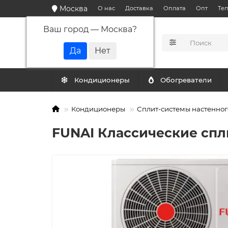
Москва
О нас
Доставка
Оплата
Опт
Те
Ваш город —
Москва
?
КАТАЛОГ
Кондиционеры
Обогреватели
Кондиционеры
Сплит-системы настенног
FUNAI Классические спл