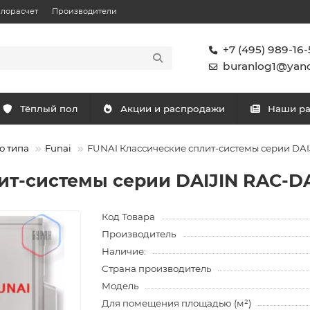
плорасчет
Производители
+7 (495) 989-16-
buranlog1@yand
Тёплый пол
Акции и распродажи
Наши р
о типа
Funai
FUNAI Классические сплит-системы серии DA
ит-системы серии DAIJIN RAC-D
Код Товара
Производитель
Наличие:
Страна производитель
Модель
Для помещения площадью (м²)