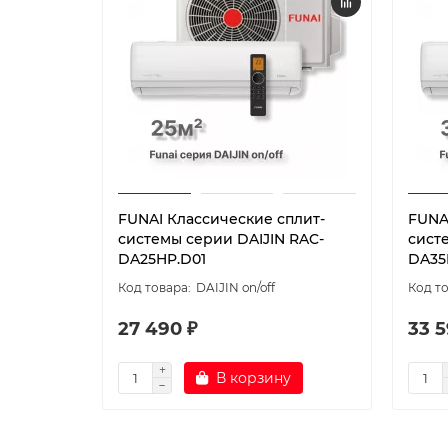
FUNAI Классические сплит-
FUNA
системы серии DAIJIN RAC-
сист
DA25HP.D01
DA35
DAIJIN on/off
27 490 ₽
33 5
В корзину