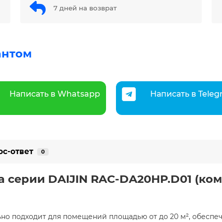
7 дней на возврат
антом
Написать в Whatsapp
Написать в Tele
ос-ответ
0
 серии DAIJIN RAC-DA20HP.D01 (комп
но подходит для помещений площадью от до 20 м², обеспеч