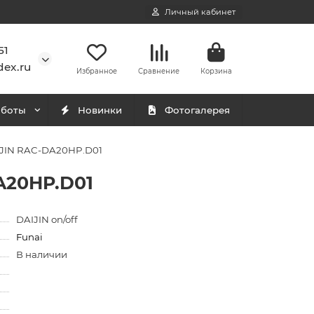
Личный кабинет
51
ex.ru
Избранное
Сравнение
Корзина
аботы
Новинки
Фотогалерея
IJIN RAC-DA20HP.D01
A20HP.D01
DAIJIN on/off
Funai
В наличии