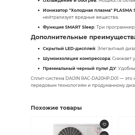
Охлаждение и обогрев
: Мощность охлаж
Ионизатор "Холодная плазма" PLASMA
нейтрализует вредные вещества. ​
Функция SMART Sleep
: Три программир
Дополнительные преимуществ
Скрытый LED-дисплей
: Элегантный диз
Шумоизоляция компрессора
: Снижает 
Премиальный черный пульт ДУ
: Удобн
Сплит-система DAIJIN RAC-DA20HP.D01 — это
передовым технологиям и продуманному дизай
Похожие товары