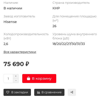
Наличие:
Страна производитель
В наличии
КНР
Завод изготовитель
Для помещения площадью
(м²)
Hisense
26
Холодопроизводительность
Уровень шума внутреннего
(кВт)
блока (дБ)
2,6
18/20/22/27/30/31/33
Все характеристики
75 690 ₽
В корзину
В закладки
В сравнение