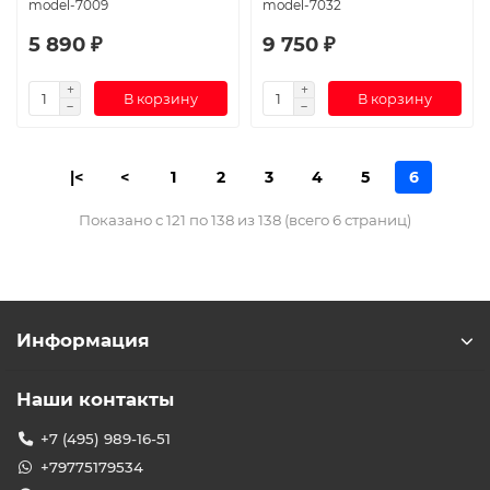
model-7009
model-7032
5 890 ₽
9 750 ₽
В корзину
В корзину
|<
<
1
2
3
4
5
6
Показано с 121 по 138 из 138 (всего 6 страниц)
Информация
Наши контакты
+7 (495) 989-16-51
+79775179534