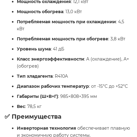
Мощность охлаждения
: 12,1 кВт​
Мощность обогрева
: 13,0 кВт​
Потребляемая мощность при охлаждении
: 4,5
кВт​
Потребляемая мощность при обогреве
: 3,8 кВт​
Уровень шума
: 41 дБ​
Класс энергоэффективности
: A (охлаждение), A+
(обогрев)​
Тип хладагента
: R410A​
Диапазон рабочих температур
: от -15°C до +52°C​
Габариты (Ш×В×Г)
: 985×808×395 мм​
Вес
: 78,5 кг​
✅ Преимущества
Инверторная технология
обеспечивает плавную
и экономичную работу системы.​