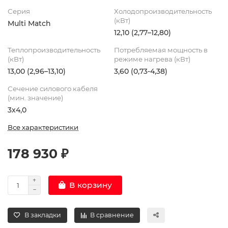
Серия
Холодопроизводительность
(кВт)
Multi Match
12,10 (2,77–12,80)
Теплопроизводительность
Потребляемая мощность в
(кВт)
режиме нагрева (кВт)
13,00 (2,96–13,10)
3,60 (0,73-4,38)
Сечение силового кабеля
(мин. значение)
3x4,0
Все характеристики
178 930 ₽
В корзину
В закладки
В сравнение