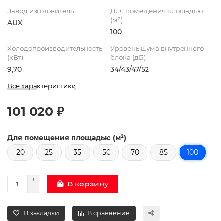
Завод изготовитель
Для помещения площадью
(м²)
AUX
100
Холодопроизводительность
Уровень шума внутреннего
(кВт)
блока (дБ)
9,70
34/43/47/52
Все характеристики
101 020 ₽
Для помещения площадью (м²)
20
25
35
50
70
85
100
В корзину
В закладки
В сравнение