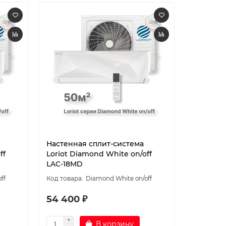
Настенная сплит-система
Настенн
ff
Loriot Diamond White on/off
Loriot R
LAC-18MD
LAC-24AJ
ff
Diamond White on/off
54 400 ₽
75 580
В корзину