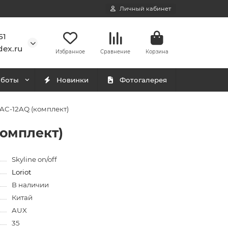
Личный кабинет
51
ex.ru
Избранное
Сравнение
Корзина
аботы
Новинки
Фотогалерея
 LAC-12AQ (комплект)
комплект)
Skyline on/off
Loriot
В наличии
Китай
AUX
35