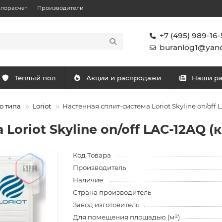
плорасчет
Производители
+7 (495) 989-16-
buranlog1@yand
Тёплый пол
Акции и распродажи
Наши р
о типа
Loriot
Настенная сплит-система Loriot Skyline on/off
Loriot Skyline on/off LAC-12AQ (
Код Товара
Производитель
Наличие:
Страна производитель
Завод изготовитель
Для помещения площадью (м²)