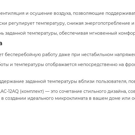
 вентиляция и осушение воздуха, позволяющие поддерживат
ески регулирует температуру, снижая энергопотребление и 
ичь заданной температуры, обеспечивая мгновенный комфорт
а
ет бесперебойную работу даже при нестабильном напряжении
боты и температуры отображается непосредственно на фрон
оддержание заданной температуры вблизи пользователя, по
f LAC-12AQ (комплект) — это сочетание стильного дизайна, 
в создании идеального микроклимата в вашем доме или о