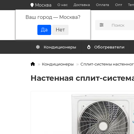
Москва
О нас
Доставка
Оплата
Опт
Те
Ваш город —
Москва
?
КАТАЛОГ
Кондиционеры
Обогреватели
Кондиционеры
Сплит-системы настенног
Настенная сплит-система 