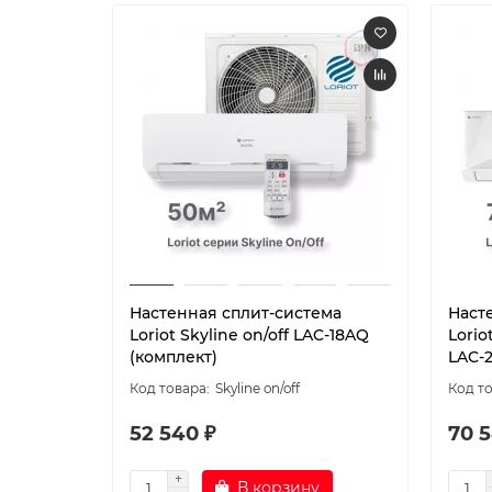
Настенная сплит-система
Наст
Loriot Skyline on/off LAC-18AQ
Lorio
(комплект)
LAC-
Skyline on/off
52 540 ₽
70 5
В корзину