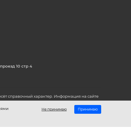
проезд 10 стр 4
сёт справочный характер. Информация на сайте
о всех для вас важных характеристиках в товаре
иями
Не принимаю
Принимаю