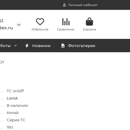
Личный кабинет
51
ex.ru
Избранное
Сравнение
Корзина
аботы
Новинки
Фотогалерея
OT
TC on/off
Loriot
В наличии
Китай
Серия ТC
160