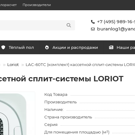
плорасчет
Производители
+7 (495) 989-16-
buranlog1@yand
Тёплый пол
Акции и распродажи
Наши р
ы
Loriot
LAC-60TC (комплект) кассетной сплит-системы LORI
ссетной сплит-системы LORIOT
Код Товара
Производитель
Наличие:
Страна производитель
Серия
Для помещения площадью (м²)