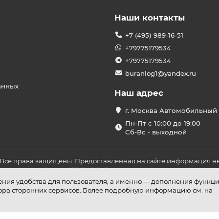
Наши контакты
+7 (495) 989-16-51
+79775179534
+79775179534
buranlog1@yandex.ru
анных
Наш адрес
г. Москва Автомобильный 
Пн-Пт с 10:00 до 19:00
Сб-Вс - выходной
 Все права защищены. Предоставленная на сайте информация не
ложениями Статьи 437 ГК РФ. До оплаты товара удостоверьтесь в
шения удобства для пользователя, а именно — дополнения функц
бора сторонних сервисов. Более подробную информацию см. на