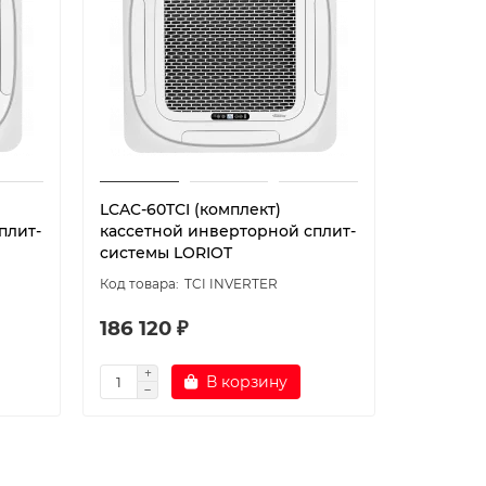
LCAC-60TСI (комплект)
LСAC-48T
плит-
кассетной инверторной сплит-
кассетн
системы LORIOT
системы
TCI INVERTER
186 120 ₽
177 05
В корзину