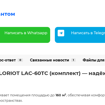
антом
Написать в Whatsapp
Написать в Tele
ос-ответ
Связанные новости
Файлы для
0
1
а LORIOT LAC-60TC (комплект) — над
живает помещения площадью до
160 м²
, обеспечивая комфор
остранствах.