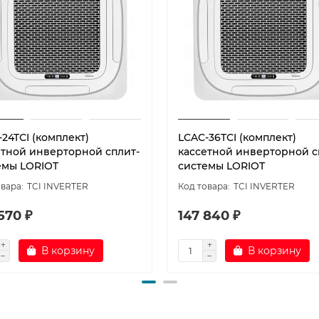
24TСI (комплект)
LCAC-36TСI (комплект)
етной инверторной сплит-
кассетной инверторной с
емы LORIOT
системы LORIOT
TCI INVERTER
TCI INVERTER
570 ₽
147 840 ₽
В корзину
В корзину