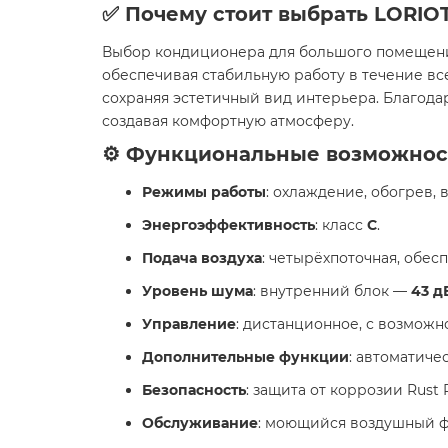
✅ Почему стоит выбрать LORIO
Выбор кондиционера для большого помещения 
обеспечивая стабильную работу в течение все
сохраняя эстетичный вид интерьера. Благод
создавая комфортную атмосферу.
⚙️ Функциональные возможнос
Режимы работы
: охлаждение, обогрев, 
Энергоэффективность
: класс
С
.
Подача воздуха
: четырёхпоточная, обе
Уровень шума
: внутренний блок —
43 д
Управление
: дистанционное, с возможн
Дополнительные функции
: автоматиче
Безопасность
: защита от коррозии Rust
Обслуживание
: моющийся воздушный ф