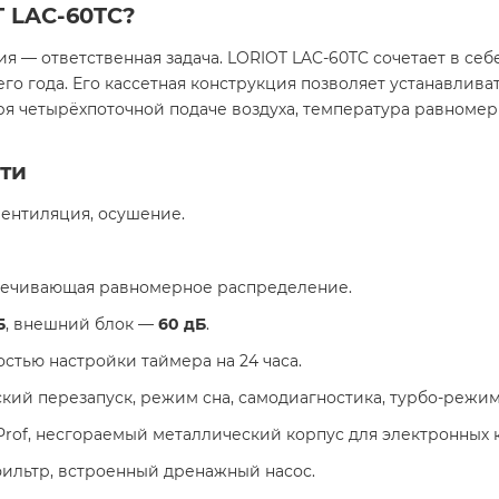
T LAC-60TC?
— ответственная задача. LORIOT LAC-60TC сочетает в себ
го года. Его кассетная конструкция позволяет устанавлива
аря четырёхпоточной подаче воздуха, температура равноме
ти
вентиляция, осушение.
спечивающая равномерное распределение.
Б
, внешний блок —
60 дБ
.
остью настройки таймера на 24 часа.
ский перезапуск, режим сна, самодиагностика, турбо-режи
 Prof, несгораемый металлический корпус для электронных 
ильтр, встроенный дренажный насос.