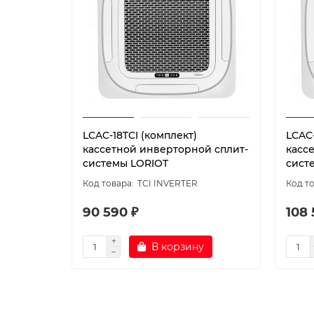
LCAC-18TCI (комплект)
LCAC-
кассетной инверторной сплит-
касс
системы LORIOT
сист
TCI INVERTER
90 590 ₽
108 
В корзину