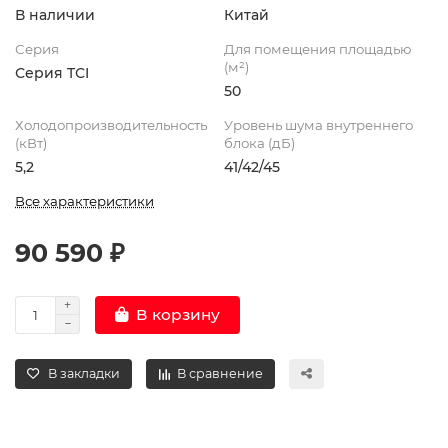
В наличии
Китай
Серия
Для помещения площадью
(м²)
Серия TСI
50
Холодопроизводительность
Уровень шума внутреннего
(кВт)
блока (дБ)
5,2
41/42/45
Все характеристики
90 590 ₽
В корзину
В закладки
В сравнение