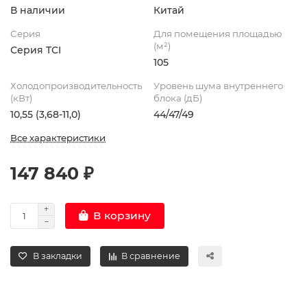
В наличии
Китай
Серия
Для помещения площадью
(м²)
Серия TСI
105
Холодопроизводительность
Уровень шума внутреннего
(кВт)
блока (дБ)
10,55 (3,68-11,0)
44/47/49
Все характеристики
147 840 ₽
В корзину
В закладки
В сравнение