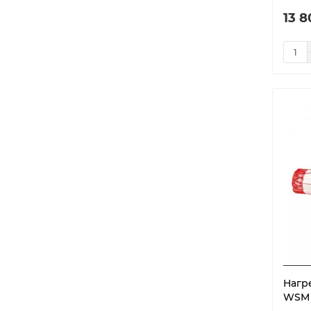
175
1
4.5
5
Мат "Русское тепло"
12
13 8
180
3
5.0
15
187
1
5.25
1
200
3
5.5
1
220
1
6.0
16
225
6
6.5
1
240
5
7.0
17
260
1
8.0
17
270
3
9.0
13
300
10
10.0
15
320
5
10.2
1
345
1
11.0
1
360
3
12.0
13
375
6
12.5
1
Нагр
400
9
WSM 1
13.0
1