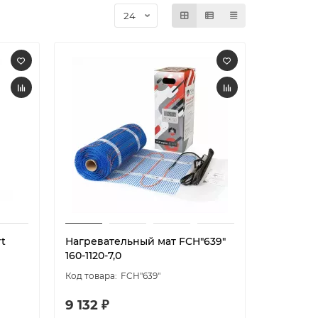
t
Нагревательный мат FCH"639"
160-1120-7,0
FCH"639"
9 132 ₽