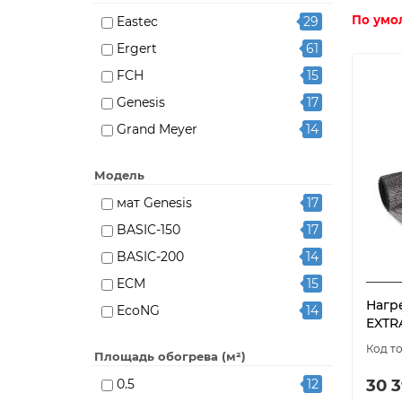
По умо
Eastec
29
Ergert
61
FCH
15
Genesis
17
Grand Meyer
14
HEAT PLUS
17
Модель
Heat'n'Warm
14
мат Genesis
17
Miro
14
BASIC-150
17
Nexans
13
BASIC-200
14
RIM
12
ECM
15
Russian Heat
35
Нагр
EcoNG
14
Warmstad
16
EXTRA
EXTRA-150
16
Русское тепло
12
Площадь обогрева (м²)
EXTRA-200
14
Теплолюкс
57
30 3
0.5
12
FCH"639"
15