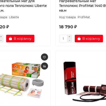
евательный мат для
Нагревательный мат
го пола Теплолюкс Liberte
Теплолюкс ProfiMat 1440 В
.м.
кв.м
Liberte
ProfiMat
20 ₽
18 790 ₽
В корзину
В корзину