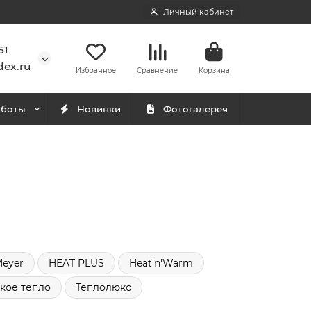
Личный кабинет
51
ex.ru
Избранное
Сравнение
Корзина
аботы
Новинки
Фотогалерея
Meyer
HEAT PLUS
Heat'n'Warm
кое тепло
Теплолюкс