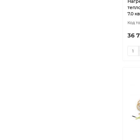
Нагр
700
4
тепло
720
4
7.0 кв
750
5
790
1
36 7
800
8
825
1
870
1
900
10
910
1
960
3
975
1
1000
3
1045
1
1050
6
1060
1