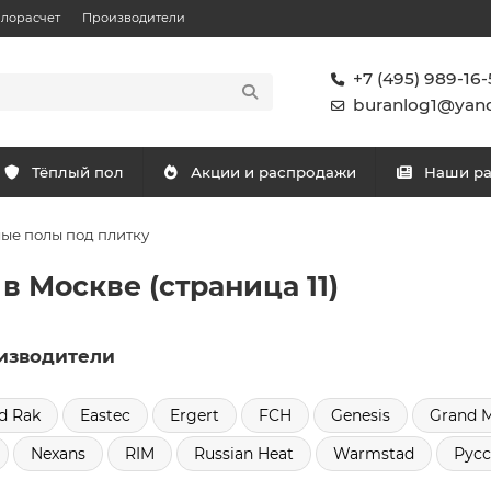
плорасчет
Производители
+7 (495) 989-16-
buranlog1@yand
Тёплый пол
Акции и распродажи
Наши р
ые полы под плитку
в Москве (страница 11)
изводители
d Rak
Eastec
Ergert
FCH
Genesis
Grand 
Nexans
RIM
Russian Heat
Warmstad
Русс