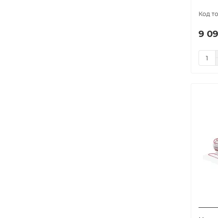
445
1
14.0
4
450
7
14.5
1
480
5
9 09
15.0
5
485
1
18.0
2
500
3
525
6
530
1
540
3
560
4
580
1
600
8
630
2
640
6
675
4
680
1