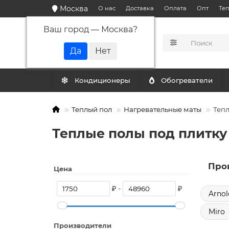
Москва
О нас
Доставка
Оплата
Опт
Те
Ваш город —
Москва
?
КАТАЛОГ
Кондиционеры
Обогреватели
Теплый пол
Нагревательные маты
Тепл
Теплые полы под плитку 
Про
Цена
₽ -
₽
Arnol
Miro
Производители