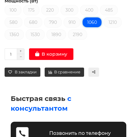
Мощность (Вт)
100
175
220
300
400
485
580
680
790
910
1060
1210
1360
1530
1890
2190
В корзину
В закладки
В сравнение
Быстрая связь
с
консультантом
Позвонить по телефону