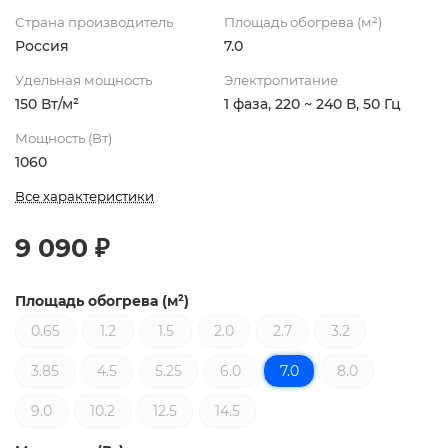
Страна производитель
Площадь обогрева (м²)
Россия
7.0
Удельная мощность
Электропитание
150 Вт/м²
1 фаза, 220 ~ 240 В, 50 Гц
Мощность (Вт)
1060
Все характеристики
9 090 ₽
Площадь обогрева (м²)
0.65
1.2
1.5
2.0
2.7
3.2
3.85
4.5
5.25
6.0
7.0
8.0
9.0
10.2
12.5
14.5