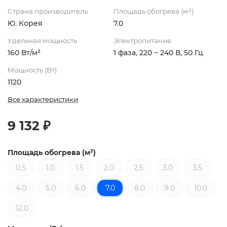
Страна производитель
Площадь обогрева (м²)
Ю. Корея
7.0
Удельная мощность
Электропитание
160 Вт/м²
1 фаза, 220 ~ 240 В, 50 Гц
Мощность (Вт)
1120
Все характеристики
9 132 ₽
Площадь обогрева (м²)
0.5
1.0
1.5
2.0
2.5
3.0
3.5
4.0
5.0
6.0
7.0
8.0
9.0
10.0
12.0