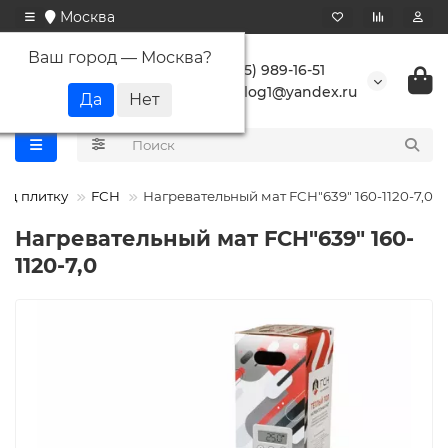
Москва
Ваш город —
Москва
?
+7 (495) 989-16-51
buranlog1@yandex.ru
од плитку
FCH
Нагревательный мат FCH"639" 160-1120-7,0
Нагревательный мат FCH"639" 160-
1120-7,0