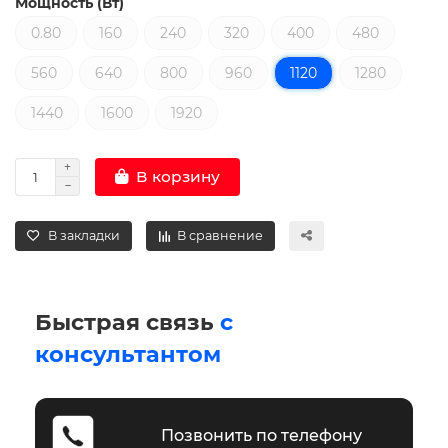
Мощность (Вт)
0.80
160
240
320
400
480
560
640
800
960
1120
1280
1440
1600
1920
В корзину
В закладки
В сравнение
Быстрая связь
с
консультантом
Позвонить по телефону