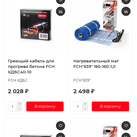
Греющий кабель для
Нагревательный мат
прогрева бетона FCH
FCH"639" 160-160-1,0
КДБС40-10
FCH КДБС
FCH"639"
2 028 ₽
2 498 ₽
В корзину
В корзину