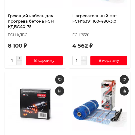
Греющий кабель для
Нагревательный мат
прогрева бетона FCH
FCH"639" 160-480-3,0
КДБС40-75
FCH КДБС
FCH"639"
8 100 ₽
4 562 ₽
В корзину
В корзину