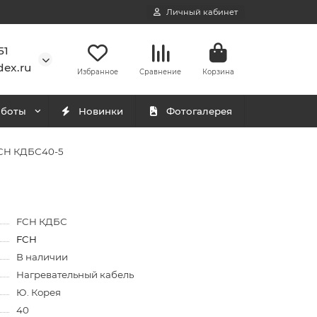
Личный кабинет
51
ex.ru
Избранное
Сравнение
Корзина
аботы
Новинки
Фотогалерея
FCH КДБС40-5
FCH КДБС
FCH
В наличии
Нагревательный кабель
Ю. Корея
40