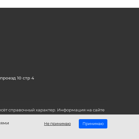
проезд 10 стр 4
сёт справочный характер. Информация на сайте
о всех для вас важных характеристиках в товаре
иями
Не принимаю
Принимаю