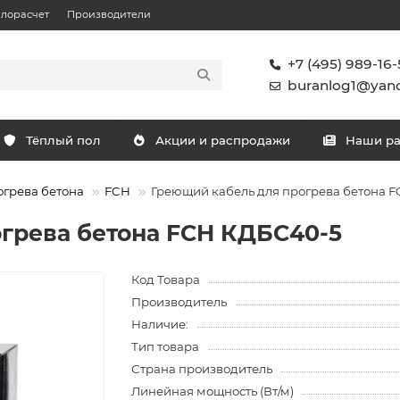
плорасчет
Производители
+7 (495) 989-16-
buranlog1@yand
Тёплый пол
Акции и распродажи
Наши р
огрева бетона
FCH
Греющий кабель для прогрева бетона 
грева бетона FCH КДБС40-5
Код Товара
Производитель
Наличие:
Тип товара
Страна производитель
Линейная мощность (Вт/м)