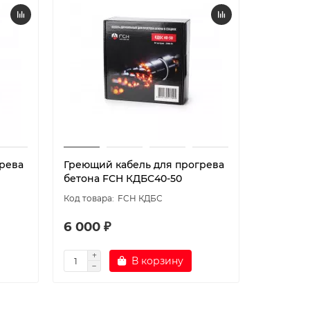
рева
Греющий кабель для прогрева
Греющий
бетона FCH КДБС40-50
бетона 
FCH КДБС
6 000 ₽
8 100 ₽
В корзину