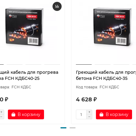
щий кабель для прогрева
Греющий кабель для прог
на FCH КДБС40-25
бетона FCH КДБС40-35
FCH КДБС
FCH КДБС
0 ₽
4 628 ₽
В корзину
В корзину