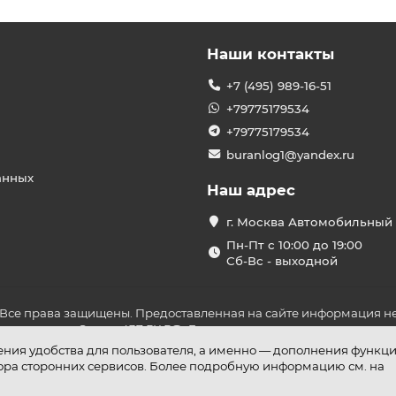
Наши контакты
+7 (495) 989-16-51
+79775179534
+79775179534
buranlog1@yandex.ru
анных
Наш адрес
г. Москва Автомобильный 
Пн-Пт с 10:00 до 19:00
Сб-Вс - выходной
 Все права защищены. Предоставленная на сайте информация не
ложениями Статьи 437 ГК РФ. До оплаты товара удостоверьтесь в
шения удобства для пользователя, а именно — дополнения функц
бора сторонних сервисов. Более подробную информацию см. на