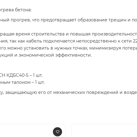
грева бетона:
ый прогрев, что предотвращает образование трещин и п
кращая время строительства и повышая производительност
я, так как кабель подключается непосредственно к сети 2
его можно установить в нужных точках, минимизируя потери
рукций и экономической эффективности.
H КДБС40-5 – 1 шт.
ным талоном – 1 шт.
ку, защищающую его от механических повреждений и воздей