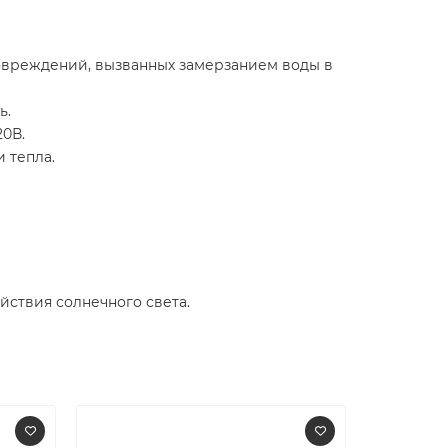
овреждений, вызванных замерзанием воды в
ь.
20В.
 тепла.
ствия солнечного света.