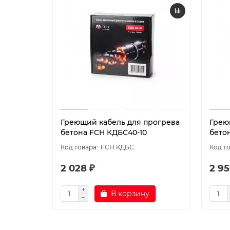
Греющий кабель для прогрева
Грею
бетона FCH КДБС40-10
бето
FCH КДБС
2 028 ₽
2 95
В корзину