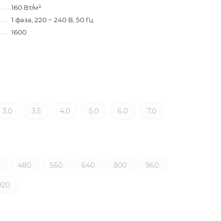
160 Вт/м²
1 фаза, 220 ~ 240 В, 50 Гц
1600
3.0
3.5
4.0
5.0
6.0
7.0
480
560
640
800
960
920