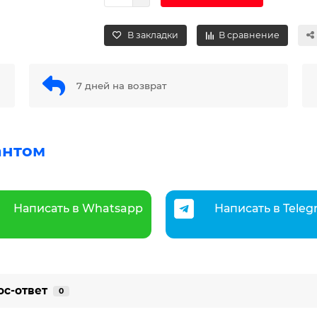
В закладки
В сравнение
7 дней на возврат
антом
Написать в Whatsapp
Написать в Tele
ос-ответ
0