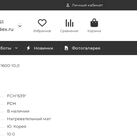
Личный кабинет
51
ex.ru
Избранное
Сравнение
Корзина
аботы
Новинки
Фотогалерея
1600-10,0
FCH"639"
FCH
В наличии
Нагревательный мат
Ю. Корея
10.0