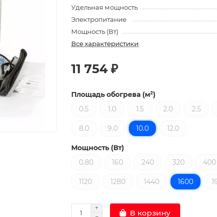
Удельная мощность
Электропитание
Мощность (Вт)
Все характеристики
11 754 ₽
Площадь обогрева (м²)
0.5
1.0
1.5
2.0
2.5
8.0
9.0
10.0
12.0
Мощность (Вт)
0.80
160
240
320
400
1120
1280
1440
1600
1
В корзину