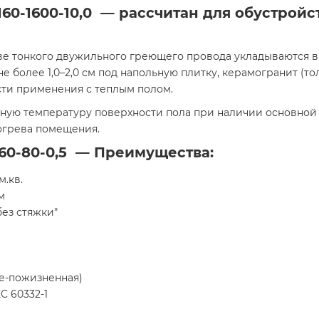
60-1600-10,0 — рассчитан для обустройс
ве тонкого двужильного греющего провода укладываются в
более 1,0–2,0 см под напольную плитку, керамогранит (тол
ти применения с теплым полом.
ую температуру поверхности пола при наличии основной с
богрева помещения.
160-80-0,5 — Преимущества:
м.кв.
м
без стяжки"
ке-пожизненная)
C 60332-1