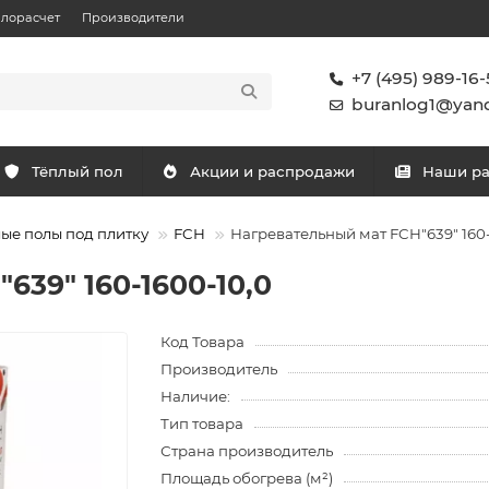
плорасчет
Производители
+7 (495) 989-16-
buranlog1@yand
Тёплый пол
Акции и распродажи
Наши р
ые полы под плитку
FCH
Нагревательный мат FCH"639" 160-
639" 160-1600-10,0
Код Товара
Производитель
Наличие:
Тип товара
Страна производитель
Площадь обогрева (м²)