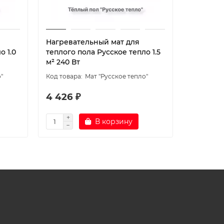
Нагревательный мат для
Нагрева
о 1.0
теплого пола Русское тепло 1.5
теплого 
м² 240 Вт
м² 320 В
"
Мат "Русское тепло"
4 426 ₽
5 040 
В корзину