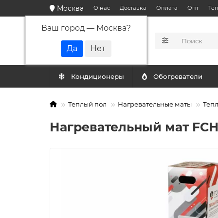
Москва
О нас
Доставка
Оплата
Опт
Те
Ваш город —
Москва
?
КАТАЛОГ
Кондиционеры
Обогреватели
Теплый пол
Нагревательные маты
Тепл
Нагревательный мат FCH"