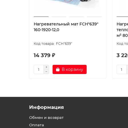
Нагревательный мат FCH"639"
Нагр
160-1920-12,0
тепло
м² 80
FCH"639"
14 379 ₽
3 22
В корзину
Информация
Обмен и возврат
Оплата