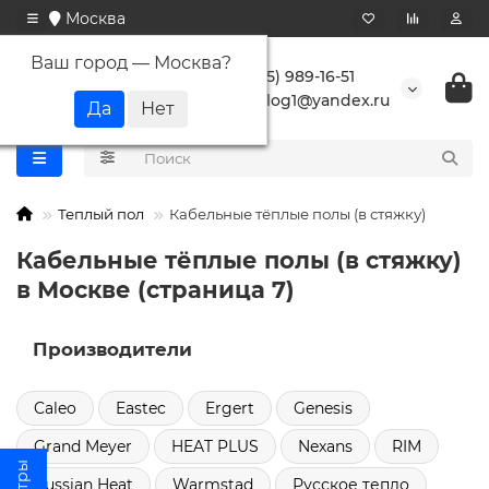
Москва
Ваш город —
Москва
?
+7 (495) 989-16-51
buranlog1@yandex.ru
Теплый пол
Кабельные тёплые полы (в стяжку)
Кабельные тёплые полы (в стяжку)
в Москве (страница 7)
Производители
Caleo
Eastec
Ergert
Genesis
Grand Meyer
HEAT PLUS
Nexans
RIM
Russian Heat
Warmstad
Русское тепло