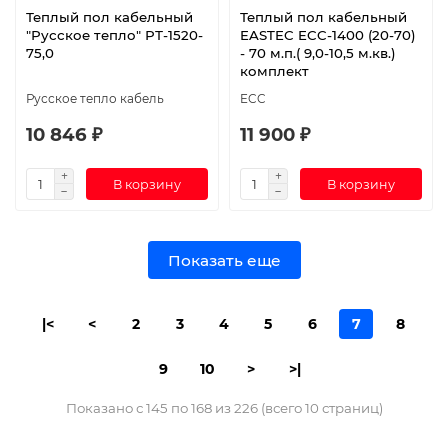
Теплый пол кабельный
Теплый пол кабельный
"Русское тепло" РТ-1520-
EASTEC ECC-1400 (20-70)
75,0
- 70 м.п.( 9,0-10,5 м.кв.)
комплект
Русское тепло кабель
ECC
10 846 ₽
11 900 ₽
В корзину
В корзину
Показать еще
|<
<
2
3
4
5
6
7
8
9
10
>
>|
Показано с 145 по 168 из 226 (всего 10 страниц)