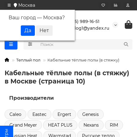
Москва
Ваш город —
Москва
?
+7 (495) 989-16-51
buranlog1@yandex.ru
Теплый пол
Кабельные тёплые полы (в стяжку)
Кабельные тёплые полы (в стяжку)
в Москве (страница 10)
Производители
Caleo
Eastec
Ergert
Genesis
Grand Meyer
HEAT PLUS
Nexans
RIM
Russian Heat
Warmstad
Русское тепло