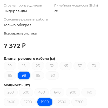
Страна производитель
Линейная мощность (Вт/м)
Нидерланды
20
Основные режимы работы
Только обогрев
Все характеристики
7 372 ₽
Длина греющего кабеля (м)
10
15
23
32
45
57
70
85
98
115
160
Мощность (Вт)
200
300
460
640
900
1140
1400
1700
1960
2300
3200