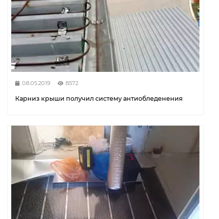
08.05.2019
8572
Карниз крыши получил систему антиобледенения