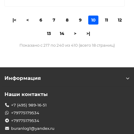
|<
<
6
7
8
9
10
11
12
13
14
>
>|
Показано с 217 по 240 из 410 (всего 18 страниц)
Информация
Наши контакты
+7 (495) 989-16-51
+79775179534
+79775179534
buranlog1@yandex.ru