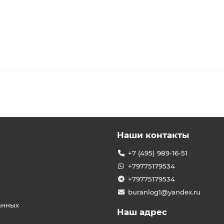
Наши контакты
+7 (495) 989-16-51
+79775179534
+79775179534
buranlog1@yandex.ru
анных
Наш адрес