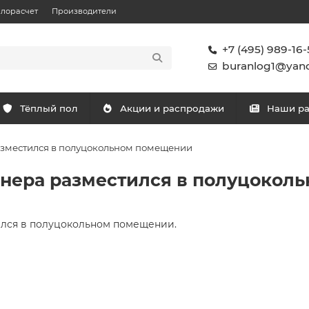
плорасчет
Производители
+7 (495) 989-16-
buranlog1@yand
Тёплый пол
Акции и распродажи
Наши р
зместился в полуцокольном помещении
нера разместился в полуцокол
ился в полуцокольном помещении.