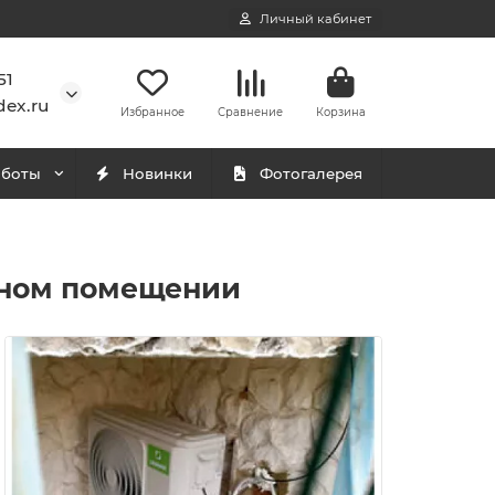
Личный кабинет
51
ex.ru
Избранное
Сравнение
Корзина
аботы
Новинки
Фотогалерея
ьном помещении