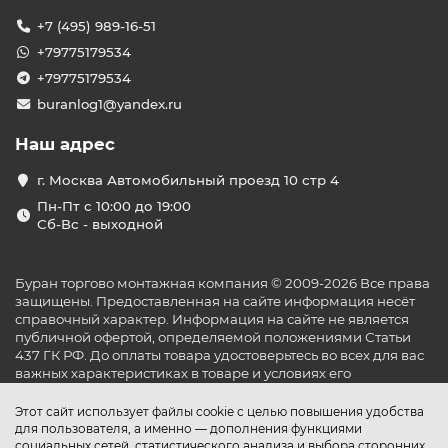
+7 (495) 989-16-51
+79775179534
+79775179534
buranlog1@yandex.ru
Наш адрес
г. Москва Автомобильный проезд 10 стр 4
Пн-Пт с 10:00 до 19:00
Сб-Вс - выходной
Буран торгово монтажная компания © 2009-2026 Все права
защищены. Предоставленная на сайте информация несёт
справочный характер. Информация на сайте не является
публичной офертой, определяемой положениями Статьи
437 ГК РФ. До оплаты товара удостоверьтесь во всех для вас
важных характеристиках в товаре и условиях его
эксплуатации.
Этот сайт использует файлы cookie с целью повышения удобства
для пользователя, а именно — дополнения функциями
социальных сетей, статистического анализа и выбора сторонних