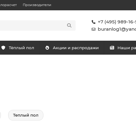
плорасчет
Производители
+7 (495) 989-16-
buranlog1@yand
Тёплый пол
Акции и распродажи
Наши р
Теплый пол