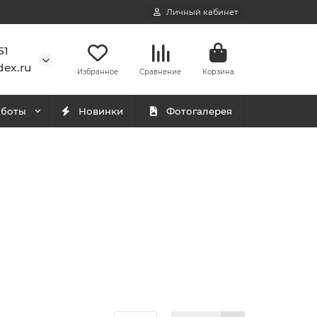
Личный кабинет
51
ex.ru
Избранное
Сравнение
Корзина
аботы
Новинки
Фотогалерея