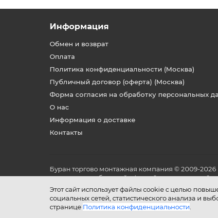
Информация
Обмен и возврат
Оплата
Политика конфиденциальности (Москва)
Публичный договор (оферта) (Москва)
Форма согласия на обработку персональных д
О нас
Информация о доставке
Контакты
Буран торгово монтажная компания © 2009-2026
не является публичной офертой, определяемой по
и условиях его эксплуатации.
Этот сайт использует файлы cookie с целью повы
социальных сетей, статистического анализа и вы
странице
Политика конфиденциальности
.