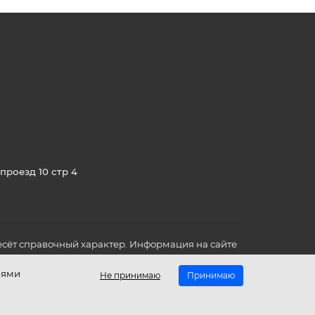
проезд 10 стр 4
сёт справочный характер. Информация на сайте
о всех для вас важных характеристиках в товаре
иями
Не принимаю
Принимаю