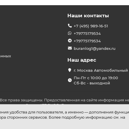
Наши контакты
+7 (495) 989-16-51
+79775179534
+79775179534
buranlog1@yandex.ru
анных
Наш адрес
г. Москва Автомобильный 
Пн-Пт с 10:00 до 19:00
Сб-Вс - выходной
 Все права защищены. Предоставленная на сайте информация не
ложениями Статьи 437 ГК РФ. До оплаты товара удостоверьтесь в
шения удобства для пользователя, а именно — дополнения функц
бора сторонних сервисов. Более подробную информацию см. на