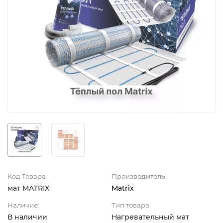
Код Товара
Производитель
мат MATRIX
Matrix
Наличие:
Тип товара
В наличии
Нагревательный мат