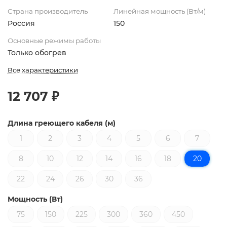
Страна производитель
Линейная мощность (Вт/м)
Россия
150
Основные режимы работы
Только обогрев
Все характеристики
12 707 ₽
Длина греющего кабеля (м)
1
2
3
4
5
6
7
8
10
12
14
16
18
20
22
24
26
30
36
Мощность (Вт)
75
150
225
300
360
450