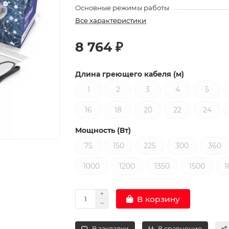
Основные режимы работы
Все характеристики
8 764 ₽
Длина греющего кабеля (м)
1
2
3
4
5
16
18
20
22
24
Мощность (Вт)
75
150
225
300
360
1000
1200
1350
1500
1
В корзину
В закладки
В сравнение