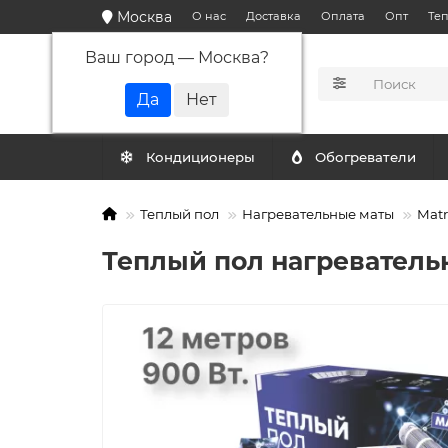
Москва
О нас
Доставка
Оплата
Опт
Те
Ваш город —
Москва
?
КАТАЛОГ
Кондиционеры
Обогреватели
Теплый пол
Нагревательные маты
Matr
Теплый пол нагревательн