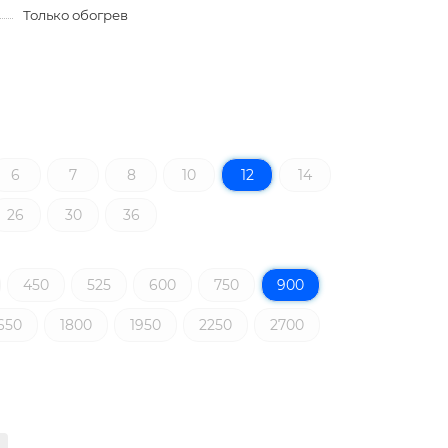
Только обогрев
6
7
8
10
12
14
26
30
36
450
525
600
750
900
650
1800
1950
2250
2700