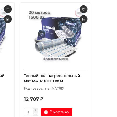
ый
Теплый пол нагревательный
Теплый 
мат MATRIX 10,0 кв.м
мат MATR
мат MATRIX
12 707 ₽
14 761 
В корзину