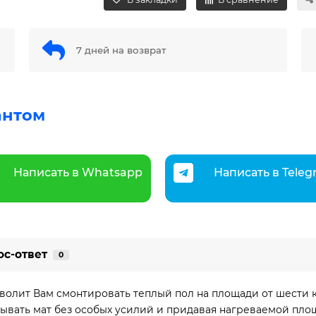
7 дней на возврат
антом
Написать в Whatsapp
Написать в Tele
ос-ответ
0
волит Вам смонтировать теплый пол на площади от шести 
дывать мат без особых усилий и придавая нагреваемой пл