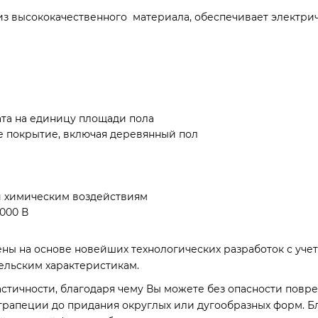
из высококачественного материала, обеспечивает электри
та на единицу площади пола
е покрытие, включая деревянный пол
и химическим воздействиям
000 В
ены на основе новейших технологических разработок с уче
тельским характеристикам.
стичности, благодаря чему Вы можете без опасности повр
трапеции до придания округлых или дугообразных форм. Б