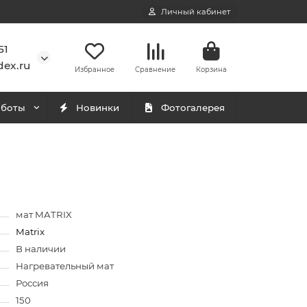
Личный кабинет
51
ex.ru
Избранное
Сравнение
Корзина
аботы
Новинки
Фотогалерея
мат MATRIX
Matrix
В наличии
Нагревательный мат
Россия
150