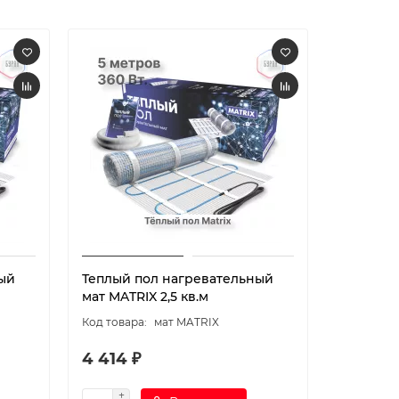
ый
Теплый пол нагревательный
Теплый 
мат MATRIX 2,5 кв.м
мат MATR
мат MATRIX
4 414 ₽
4 963 