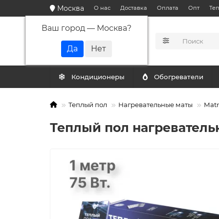
Москва
О нас
Доставка
Оплата
Опт
Те
Ваш город —
Москва
?
КАТАЛОГ
Кондиционеры
Обогреватели
Теплый пол
Нагревательные маты
Matr
Теплый пол нагревательн