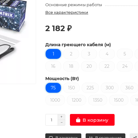
Основные режимы работы
Все характеристики
2 182 ₽
Длина греющего кабеля (м)
1
2
3
4
5
16
18
20
22
24
Мощность (Вт)
75
150
225
300
360
1000
1200
1350
1500
1
В корзину
В закладки
В сравнение