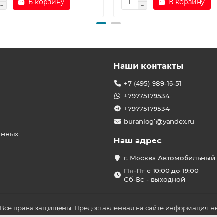
В корзину
В корзину
Наши контакты
+7 (495) 989-16-51
+79775179534
+79775179534
buranlog1@yandex.ru
анных
Наш адрес
г. Москва Автомобильный 
Пн-Пт с 10:00 до 19:00
Сб-Вс - выходной
 Все права защищены. Предоставленная на сайте информация не
ложениями Статьи 437 ГК РФ. До оплаты товара удостоверьтесь в