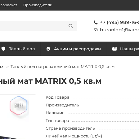
плорасчет
Производители
+7 (495) 989-16-
buranlog1@yand
Тёплый пол
Акции и распродажи
Наши р
ix
Теплый пол нагревательный мат MATRIX 0,5 кв.м
ый мат MATRIX 0,5 кв.м
Код Товара
Производитель
Наличие:
Тип товара
Страна производитель
Линейная мощность (Вт/м)