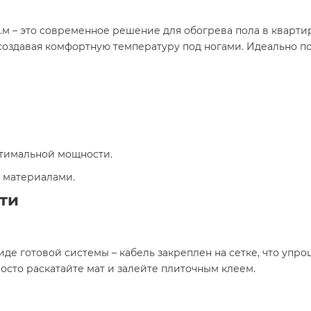
в.м – это современное решение для обогрева пола в кварти
оздавая комфортную температуру под ногами. Идеально под
птимальной мощности.
 материалами.
ти
де готовой системы – кабель закреплен на сетке, что упро
осто раскатайте мат и залейте плиточным клеем.