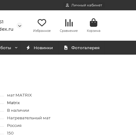
Личный кабинет
51
ex.ru
Избранное
Сравнение
Корзина
аботы
Новинки
Фотогалерея
мат MATRIX
Matrix
В наличии
Нагревательный мат
Россия
150