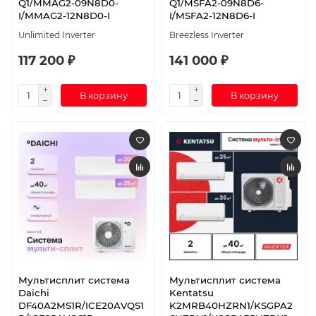
Q1/MMAG2-09N8D0-
Q1/MSFA2-09N8D6-
I/MMAG2-12N8D0-I
I/MSFA2-12N8D6-I
Unlimited Inverter
Breezless Inverter
117 200 ₽
141 000 ₽
В корзину
В корзину
Мультисплит система
Мультисплит система
Daichi
Kentatsu
DF40A2MS1R/ICE20AVQS1
K2MRB40HZRN1/KSGPA2