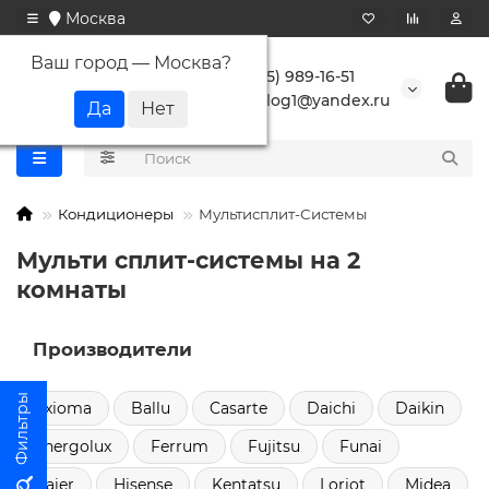
Москва
Ваш город —
Москва
?
+7 (495) 989-16-51
buranlog1@yandex.ru
Кондиционеры
Мультисплит-Системы
Мульти сплит-системы на 2
комнаты
Производители
Axioma
Ballu
Casarte
Daichi
Daikin
Energolux
Ferrum
Fujitsu
Funai
Haier
Hisense
Kentatsu
Loriot
Midea