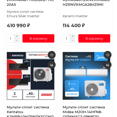
20AS
HZRN1/KMGA26HZRN1
Мульти сплит система
Emura Silver Inverter
Kanami Inverter
410 990 ₽
114 400 ₽
В корзину
В корзину
Мульти сплит система
Мульти сплит система
Kentatsu
Midea M2OH-14HFN8-
K2MRB40HZRN1/KSGOM2
Q1/MMAG2-09N8D0-