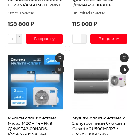
6HZRN1/KSGOM26HZRN1
I/MMAG2-09N8D0-I
Omori Inverter
Unlimited Inverter
158 800 ₽
115 000 ₽
В корзину
В корзину
Мульти сплит система
Мульти-сплит-система с
Midea M2OH-14HFN8-
2 внутренними блоками
Q1/MSFA2-09N8D6-
Casarte 2U50CM1/R3 /
I/MSFA2-09N8D6-I
CAS25CX1/R3-Bx2