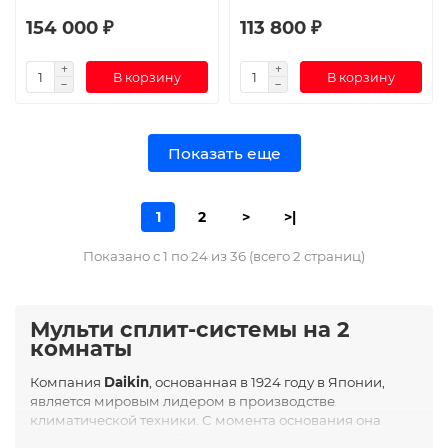
154 000 ₽
113 800 ₽
В корзину
В корзину
Показать еще
1
2
>
>|
Показано с 1 по 24 из 36 (всего 2 страниц)
Мульти сплит-системы на 2
комнаты
Компания
Daikin
, основанная в 1924 году в Японии,
является мировым лидером в производстве
климатической техники. С момента основания она
зарекомендовала себя как новатор в области