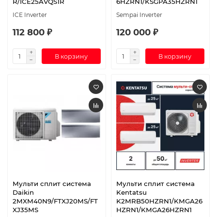
R/ICE25AVQS1R
6HZRN1/KSGPA35HZRN1
ICE Inverter
Sempai Inverter
112 800 ₽
120 000 ₽
В корзину
В корзину
Мульти сплит система
Мульти сплит система
Daikin
Kentatsu
2MXM40N9/FTXJ20MS/FT
K2MRB50HZRN1/KMGA26
XJ35MS
HZRN1/KMGA26HZRN1