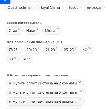
Quattroclima
Royal Clima
Tosot
Бирюса
Завод изготовитель
6
4
12
Gree
Haier
Midea
Для помещения площадью (м²)
1
1
1
1
14
17+23
20+20
21+29
25+25
40
16
2
50
70
❄️ Комплект мульти сплит системы
❄️ Мульти сплит система на 2 комнаты
+14
❄️ Мульти сплит система на 3 комнаты
+3
❄️ Мульти сплит система на 4 комнаты