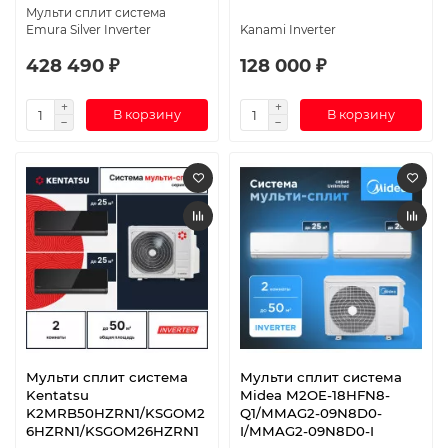
Мульти сплит система
Emura Silver Inverter
Kanami Inverter
428 490 ₽
128 000 ₽
В корзину
В корзину
Мульти сплит система
Мульти сплит система
Kentatsu
Midea M2OE-18HFN8-
K2MRB50HZRN1/KSGOM2
Q1/MMAG2-09N8D0-
6HZRN1/KSGOM26HZRN1
I/MMAG2-09N8D0-I