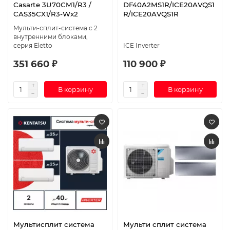
Casarte 3U70CM1/R3 /
DF40A2MS1R/ICE20AVQS1
CAS35CX1/R3-Wx2
R/ICE20AVQS1R
Мульти-сплит-система с 2
внутренними блоками,
серия Eletto
ICE Inverter
351 660 ₽
110 900 ₽
В корзину
В корзину
Мультисплит система
Мульти сплит система