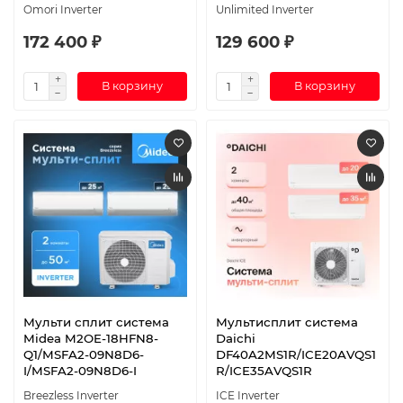
Omori Inverter
Unlimited Inverter
172 400 ₽
129 600 ₽
В корзину
В корзину
Мульти сплит система
Мультисплит система
Midea M2OE-18HFN8-
Daichi
Q1/MSFA2-09N8D6-
DF40A2MS1R/ICE20AVQS1
I/MSFA2-09N8D6-I
R/ICE35AVQS1R
Breezless Inverter
ICE Inverter