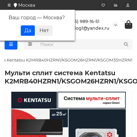
Москва
Ваш город —
Москва
?
+7 (495) 989-16-51
buranlog1@yandex.ru
стема Kentatsu K2MRB40HZRN1/KSGOM26HZRN1/KSGOM35HZRN1
Мульти сплит система Kentatsu
K2MRB40HZRN1/KSGOM26HZRN1/KSG