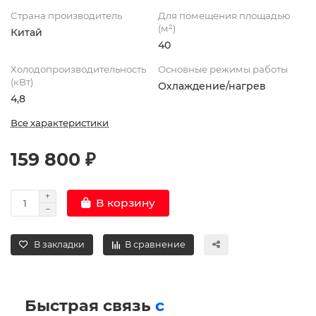
Страна производитель
Для помещения площадью
(м²)
Китай
40
Холодопроизводительность
Основные режимы работы
(кВт)
Охлаждение/нагрев
4,8
Все характеристики
159 800 ₽
В корзину
В закладки
В сравнение
Быстрая связь
с