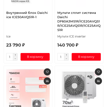
Внутренний блок Daichi
Мульти сплит система
ice ICE50AVQS1R-1
Daichi
DF60A3MS1R/ICE20AVQS1
R/ICE25AVQS1R/ICE25AVQ
S1R
Ice
Мульти ICE inverter
23 790 ₽
140 700 ₽
В корзину
В корзину