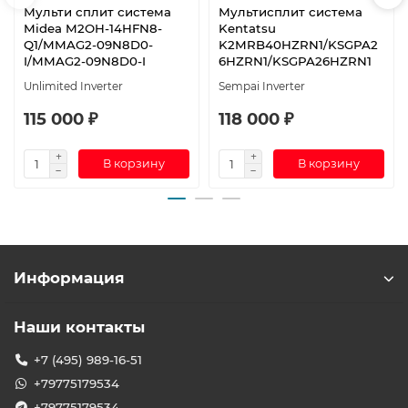
Мульти сплит система
Мультисплит система
Midea M2OH-14HFN8-
Kentatsu
Q1/MMAG2-09N8D0-
K2MRB40HZRN1/KSGPA2
I/MMAG2-09N8D0-I
6HZRN1/KSGPA26HZRN1
Unlimited Inverter
Sempai Inverter
115 000 ₽
118 000 ₽
В корзину
В корзину
Информация
Наши контакты
+7 (495) 989-16-51
+79775179534
+79775179534