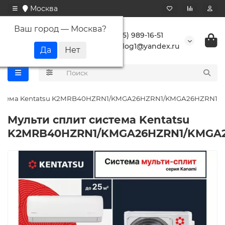
Москва
Ваш город —
Москва
?
+7 (495) 989-16-51
buranlog1@yandex.ru
система Kentatsu K2MRB40HZRN1/KMGA26HZRN1/KMGA26HZRN1
Мульти сплит система Kentatsu
K2MRB40HZRN1/KMGA26HZRN1/KMGA