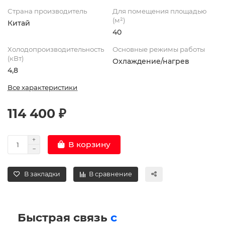
Страна производитель
Для помещения площадью
(м²)
Китай
40
Холодопроизводительность
Основные режимы работы
(кВт)
Охлаждение/нагрев
4,8
Все характеристики
114 400 ₽
В корзину
В закладки
В сравнение
Быстрая связь
с