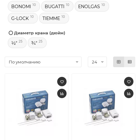
10
10
10
BONOMI
BUGATTI
ENOLGAS
10
10
G-LOCK
TIEMME
⭕ Диаметр крана (дюйм)
25
25
½"
¾"